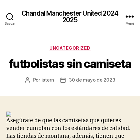
Chandal Manchester United 2024
2025
Buscar
Menú
Categorías
UNCATEGORIZED
futbolistas sin camiseta
Por
istern
30 de mayo de 2023
Autor
Fecha
de
de
la
la
entrada
entrada
Asegúrate de que las camisetas que quieres
vender cumplan con los estándares de calidad.
Las tiendas de montaña, además, tienen que