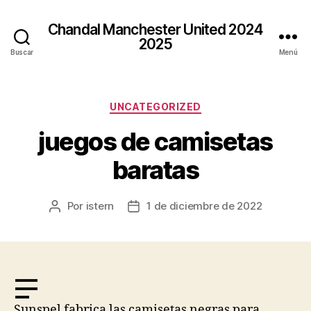
Chandal Manchester United 2024
2025
Buscar
Menú
Categorías
UNCATEGORIZED
juegos de camisetas
baratas
Por
istern
1 de diciembre de 2022
Autor
Fecha
de
de
la
la
entrada
entrada
Sunspel fabrica las camisetas negras para