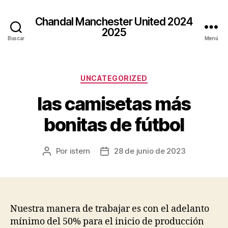
Chandal Manchester United 2024
2025
Buscar
Menú
Categorías
UNCATEGORIZED
las camisetas más
bonitas de fútbol
Por
istern
28 de junio de 2023
Autor
Fecha
de
de
la
la
entrada
entrada
Nuestra manera de trabajar es con el adelanto
mínimo del 50% para el inicio de producción