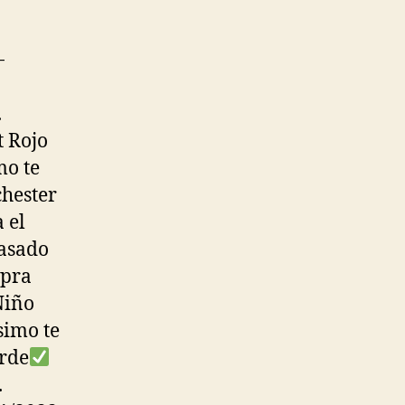
-
.
 Rojo
mo te
chester
 el
pasado
mpra
Niño
simo te
erde
.