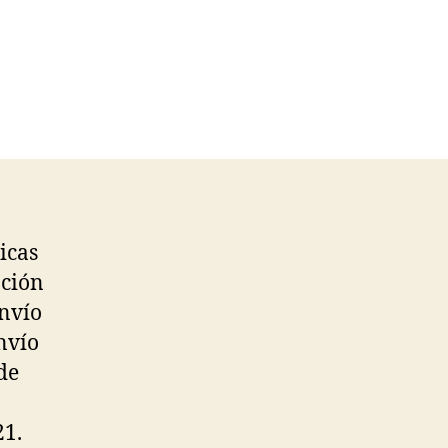
icas
ación
envío
envío
de
21.