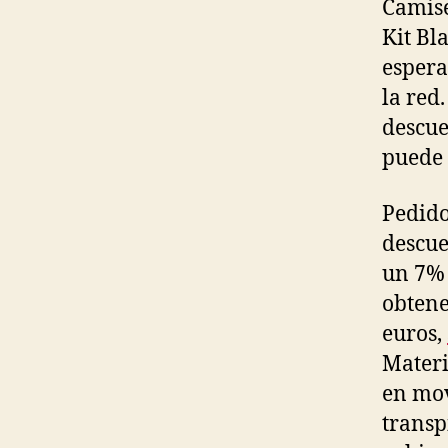
Camise
Kit Bl
espera
la red
descue
puede 
Pedido
descue
un 7% 
obtene
euros,
Materi
en mov
transp