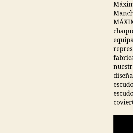
Máxim
Manche
MÁXIM
chaque
equipa
repres
fabric
nuestr
diseñad
escudo
escudo
covier