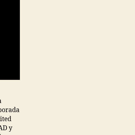
a
mporada
ited
AD y