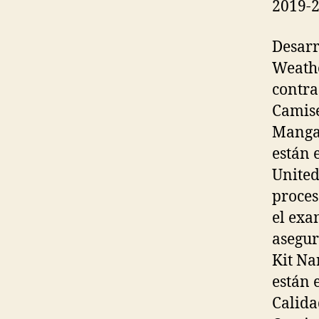
2019-2
Desarr
Weathe
contra
Camise
Manga 
están 
United
proces
el exa
asegur
Kit Na
están 
Calida