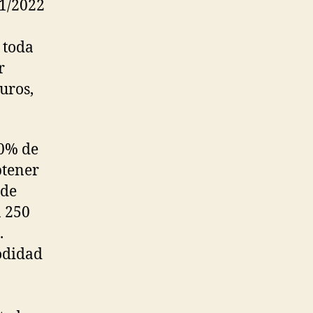
1/2022
 toda
r
uros,
10% de
btener
ede
a 250
.
odidad