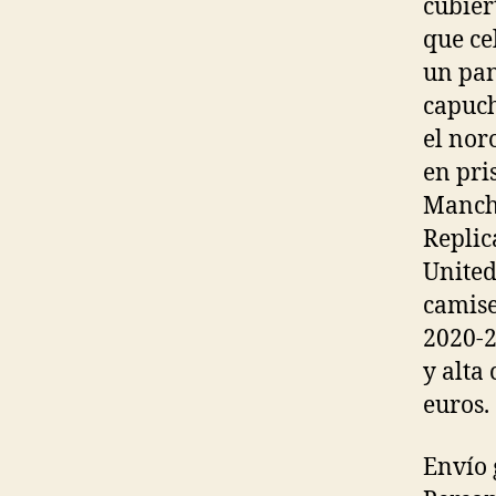
cubier
que ce
un pan
capuch
el nor
en pri
Manche
Replic
United
camise
2020-2
y alta
euros.
Envío 