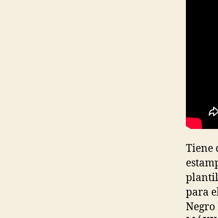
Tiene 
estamp
planti
para e
Negro