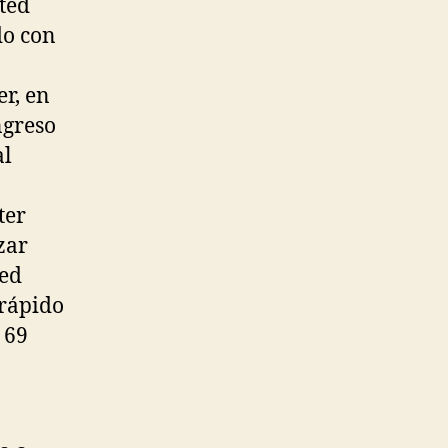
ted
do con
r, en
ngreso
al
ter
zar
ted
 rápido
 69