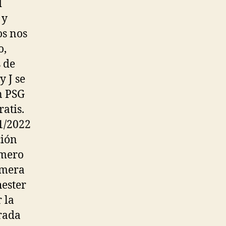
d
 y
os nos
o,
s de
y J se
n PSG
atis.
1/2022
ción
úmero
imera
ester
 la
rada