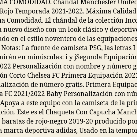
A COMODIDAD. Chándal Manchester Unite
 Rojo Temporada 2021-2022. Máxima Calidad
 Comodidad. El chándal de la colección Inc
n nuevo diseño con un look clásico y deportiv
ado en el estilo noventero de las equipacione
 Notas: La fuente de camiseta PSG, las letras I 
irán en minúsculas: i y jSegunda Equipació
022 Personalización con nombre y número gr
ón Corto Chelsea FC Primera Equipación 202
alización de número gratis. Primera Equipa
a FC 2021/2022 Baby Personalización con n
. Apoya a este equipo con la camiseta de la pr
ción. Este es el Chaqueta Con Capucha Manch
 baratas de rojo-negro 2019-20 producido por
 marca deportiva adidas, Usado en la tempo