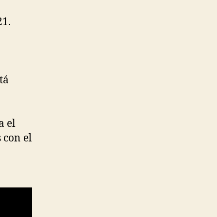
21.
tá
a el
 con el