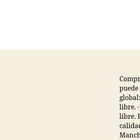
Compra
puede 
global
libre.
libre. 
calida
Manche