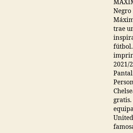
MÁXIM
Negro
Máxima
trae u
inspir
fútbol.
imprim
2021/2
Pantal
Person
Chelse
gratis
equipa
United
famosa