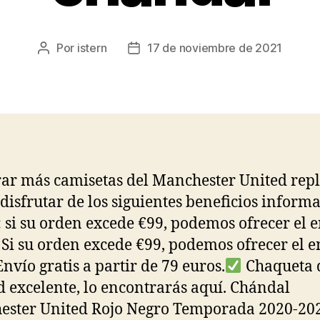
Por
istern
17 de noviembre de 2021
Autor
Fecha
de
de
la
la
entrada
entrada
r más camisetas del Manchester United repl
disfrutar de los siguientes beneficios inform
: si su orden excede €99, podemos ofrecer el 
 · Si su orden excede €99, podemos ofrecer el 
Envío gratis a partir de 79 euros.
Chaqueta 
d excelente, lo encontrarás aquí. Chándal
ster United Rojo Negro Temporada 2020-20