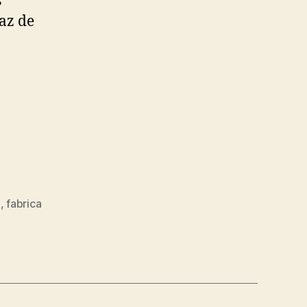
s
az de
e
,
fabrica