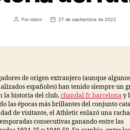
Por
istern
27 de septiembre de 2022
Autor
Fecha
de
de
la
la
entrada
entrada
gadores de origen extranjero (aunque algunos
alizados españoles) han tenido siempre un g
n la historia del club,
chandal fc barcelona
y 
o las épocas más brillantes del conjunto cat
idad de visitante, el Athletic enlazó una racha
temporadas consecutivas ganando entre las