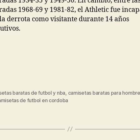
adas 1934-35 y 1949-50. En cambio, entre la
adas 1968-69 y 1981-82, el Athletic fue incap
 la derrota como visitante durante 14 años
utivos.
etas baratas de futbol y nba
,
camisetas baratas para hombr
s
amisetas de futbol en cordoba