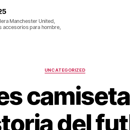
25
era Manchester United,
s accesorios para hombre,
Categorías
UNCATEGORIZED
es camisetas
toria del fu