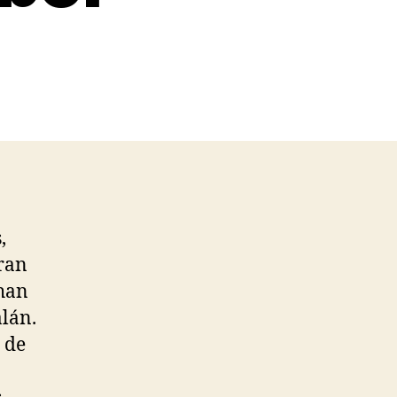
,
ran
han
alán.
 de