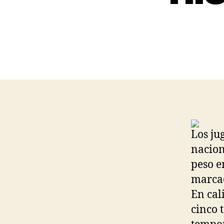
Los ju
nacion
peso e
marcad
En cal
cinco 