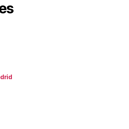
es
adrid