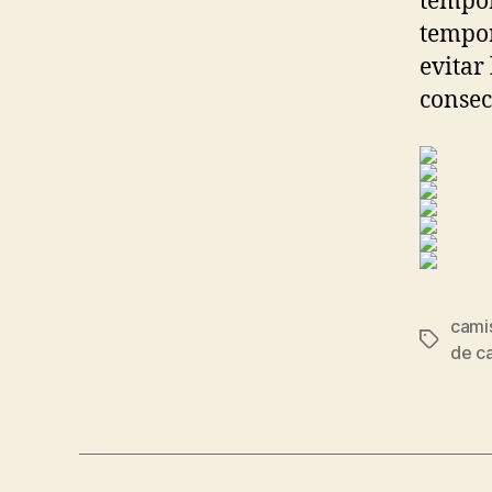
tempor
tempor
evitar
consec
camis
Etiqueta
de c