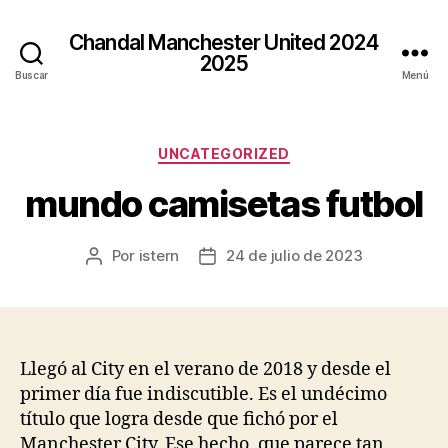
Chandal Manchester United 2024
2025
Buscar
Menú
Categorías
UNCATEGORIZED
mundo camisetas futbol
Por
istern
24 de julio de 2023
Autor
Fecha
de
de
la
la
entrada
entrada
Llegó al City en el verano de 2018 y desde el
primer día fue indiscutible. Es el undécimo
título que logra desde que fichó por el
Manchester City. Ese hecho, que parece tan