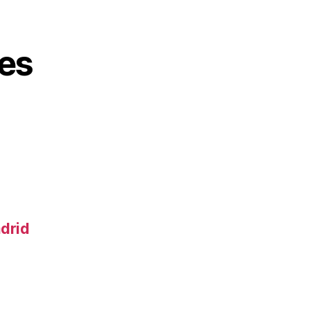
es
adrid