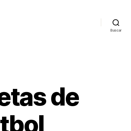
Buscar
etas de
tbol