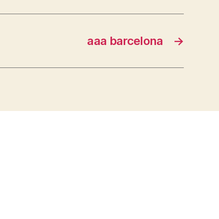
aaa barcelona
→
s