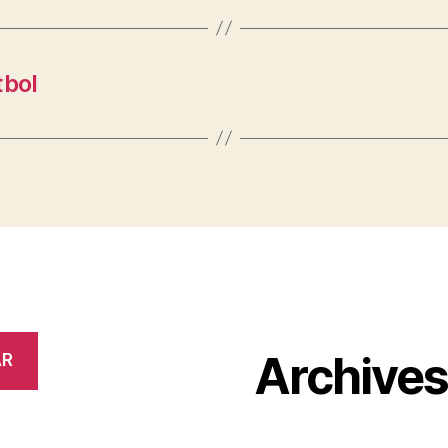
tbol
Archive
AR