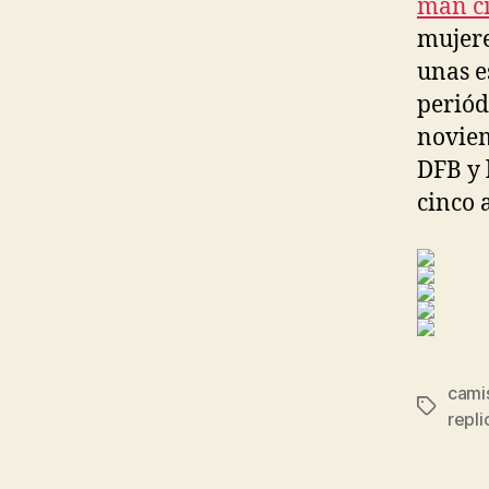
man ci
mujere
unas e
periód
noviem
DFB y 
cinco 
camis
Etiqueta
repli