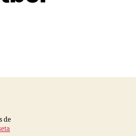
s de
eta