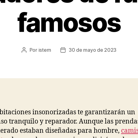
famosos
Por
istern
30 de mayo de 2023
Autor
Fecha
de
de
la
la
entrada
entrada
bitaciones insonorizadas te garantizarán un
so tranquilo y reparador. Aunque las prenda
erado estaban diseñadas para hombre,
camis