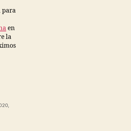
l para
na
en
e la
óximos
2020
,