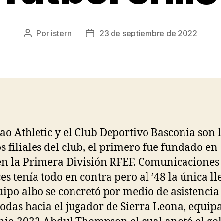
Por
istern
23 de septiembre de 2022
Autor
Fecha
de
de
la
la
entrada
entrada
bao Athletic y el Club Deportivo Basconia son 
s filiales del club, el primero fue fundado en
en la Primera División RFEF. Comunicaciones
es tenía todo en contra pero al ’48 la única l
uipo albo se concretó por medio de asistencia
Rodas hacia el jugador de Sierra Leona, equip