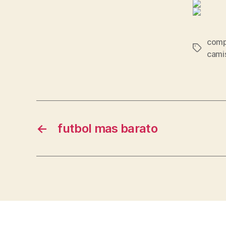
comp
Etiqueta
cami
←
futbol mas barato