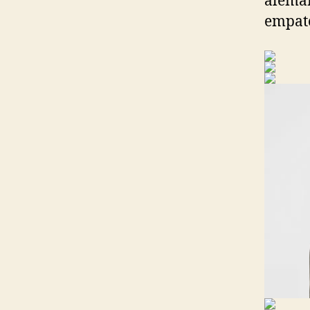
aleman
empate