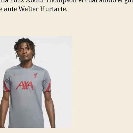
ia 2022 Abdul Thompson el cual anotó el gol
 ante Walter Hurtarte.