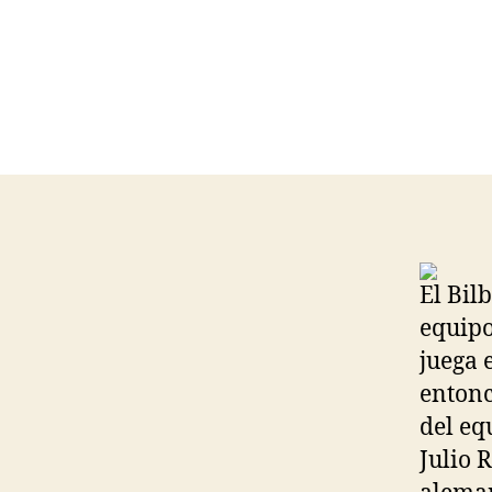
El Bil
equipo
juega 
entonc
del eq
Julio 