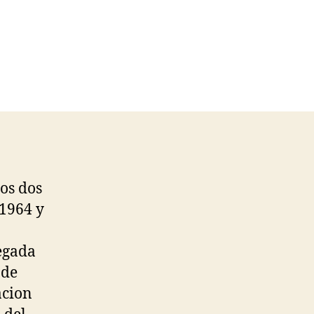
los dos
 1964 y
legada
 de
acion