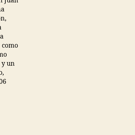
on Juan
ma
ón,
a
la
9 como
omo
 y un
o,
06