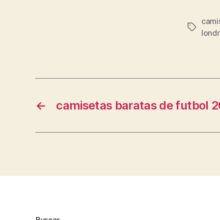
cami
Etiqueta
lond
←
camisetas baratas de futbol 
Buscar