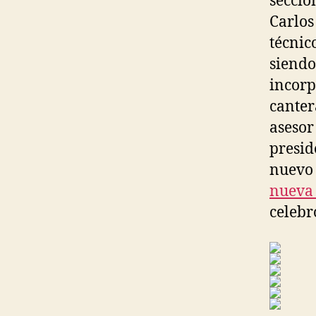
secció
Carlos
técnic
siendo
incorp
canter
asesor
presid
nuevo 
nueva 
celebr