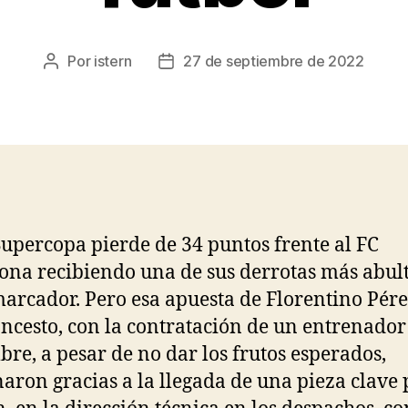
Por
istern
27 de septiembre de 2022
Autor
Fecha
de
de
la
la
entrada
entrada
Supercopa pierde de 34 puntos frente al FC
ona recibiendo una de sus derrotas más abul
marcador. Pero esa apuesta de Florentino Pér
oncesto, con la contratación de un entrenador
re, a pesar de no dar los frutos esperados,
aron gracias a la llegada de una pieza clave 