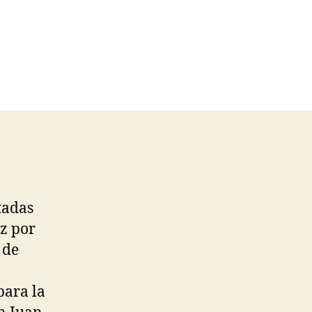
tadas
ez por
 de
para la