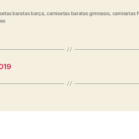
setas baratas barça
,
camisetas baratas gimnasio
,
camisetas f
s
res
2019