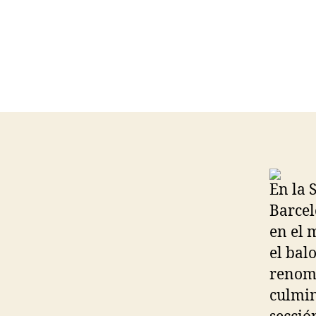
En la 
Barcel
en el 
el bal
renomb
culmin