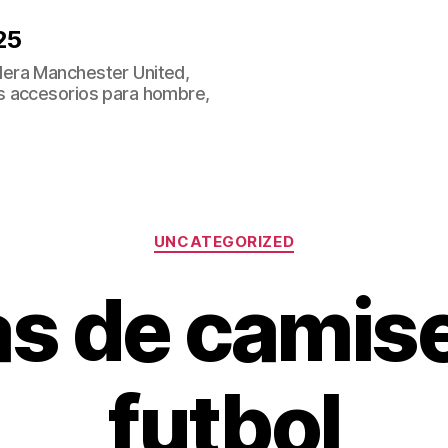
25
era Manchester United,
s accesorios para hombre,
Categorías
UNCATEGORIZED
s de camis
futbol