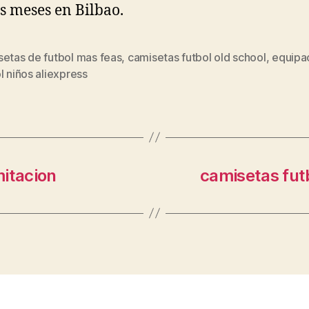
s meses en Bilbao.
setas de futbol mas feas
,
camisetas futbol old school
,
equipa
s
l niños aliexpress
mitacion
camisetas fut