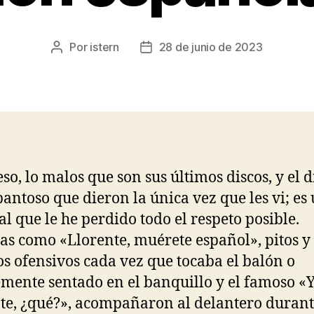
Por
istern
28 de junio de 2023
Autor
Fecha
de
de
la
la
entrada
entrada
eso, lo malos que son sus últimos discos, y el d
pantoso que dieron la única vez que les vi; es
al que le he perdido todo el respeto posible.
as como «Llorente, muérete español», pitos y
os ofensivos cada vez que tocaba el balón o
mente sentado en el banquillo y el famoso «
te, ¿qué?», acompañaron al delantero durant