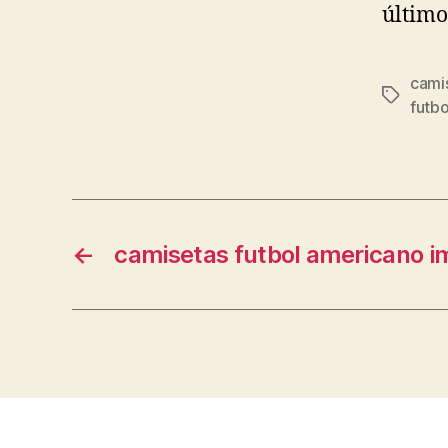
último
cami
Etiqueta
futbo
←
camisetas futbol americano i