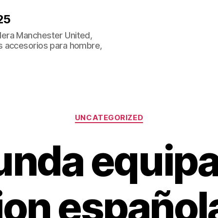
25
era Manchester United,
s accesorios para hombre,
Categorías
UNCATEGORIZED
unda equipa
ion española