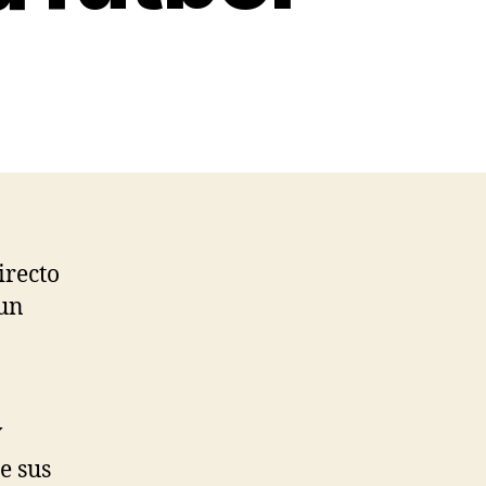
irecto
 un
Y
e sus