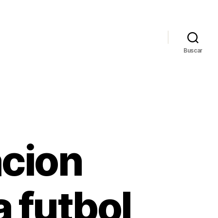
Buscar
cion
 futbol