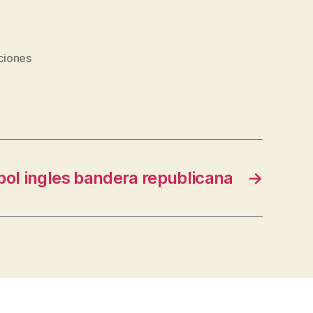
ciones
bol ingles bandera republicana
→