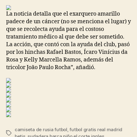
la
la
entrada
entrada
La noticia detalla que el exarquero amarillo
padece de un cáncer (no se menciona el lugar) y
que se recolecta ayuda para el costoso
tratamiento médico al que debe ser sometido.
La acción, que contó con la ayuda del club, pasó
por los hinchas Rafael Bastos, Ícaro Vinícius da
Rosa y Kelly Marcella Ramos, además del
tricolor João Paulo Rocha”, añadió.
camiseta de rusia futbol
,
futbol gratis real madrid
Etiquetas
betis
,
sudadera barça niño el corte ingles