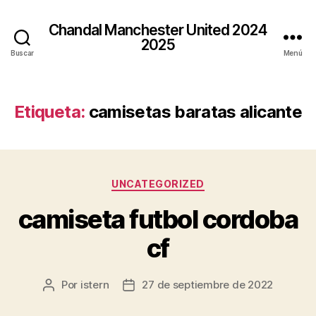
Chandal Manchester United 2024
2025
Buscar
Menú
Etiqueta:
camisetas baratas alicante
Categorías
UNCATEGORIZED
camiseta futbol cordoba
cf
Por
istern
27 de septiembre de 2022
Autor
Fecha
de
de