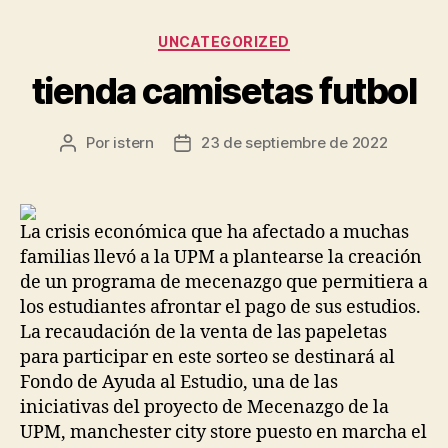
Categorías
UNCATEGORIZED
tienda camisetas futbol
Por
istern
23 de septiembre de 2022
Autor
Fecha
de
de
la
la
entrada
entrada
La crisis económica que ha afectado a muchas
familias llevó a la UPM a plantearse la creación
de un programa de mecenazgo que permitiera a
los estudiantes afrontar el pago de sus estudios.
La recaudación de la venta de las papeletas
para participar en este sorteo se destinará al
Fondo de Ayuda al Estudio, una de las
iniciativas del proyecto de Mecenazgo de la
UPM, manchester city store puesto en marcha el