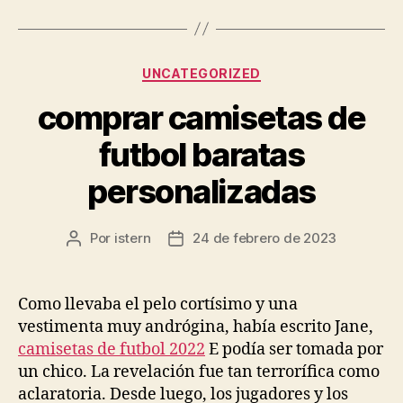
Categorías
UNCATEGORIZED
comprar camisetas de
futbol baratas
personalizadas
Por
istern
24 de febrero de 2023
Autor
Fecha
de
de
la
la
entrada
entrada
Como llevaba el pelo cortísimo y una
vestimenta muy andrógina, había escrito Jane,
camisetas de futbol 2022
E podía ser tomada por
un chico. La revelación fue tan terrorífica como
aclaratoria. Desde luego, los jugadores y los