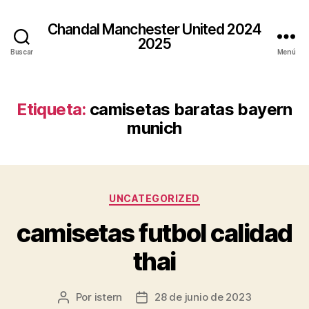
Chandal Manchester United 2024
2025
Buscar
Menú
Etiqueta:
camisetas baratas bayern
munich
Categorías
UNCATEGORIZED
camisetas futbol calidad
thai
Por
istern
28 de junio de 2023
Autor
Fecha