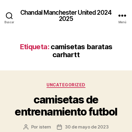
Chandal Manchester United 2024
2025
Buscar
Menú
Etiqueta:
camisetas baratas
carhartt
Categorías
UNCATEGORIZED
camisetas de
entrenamiento futbol
Por
istern
30 de mayo de 2023
Autor
Fecha