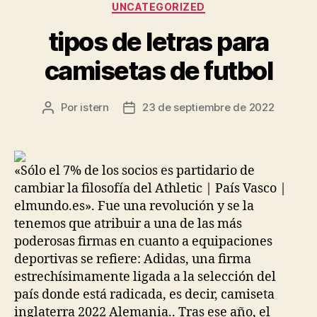
Categorías
UNCATEGORIZED
tipos de letras para
camisetas de futbol
Por
istern
23 de septiembre de 2022
Autor
Fecha
de
de
la
la
entrada
entrada
«Sólo el 7% de los socios es partidario de
cambiar la filosofía del Athletic | País Vasco |
elmundo.es». Fue una revolución y se la
tenemos que atribuir a una de las más
poderosas firmas en cuanto a equipaciones
deportivas se refiere: Adidas, una firma
estrechísimamente ligada a la selección del
país donde está radicada, es decir, camiseta
inglaterra 2022 Alemania.. Tras ese año, el