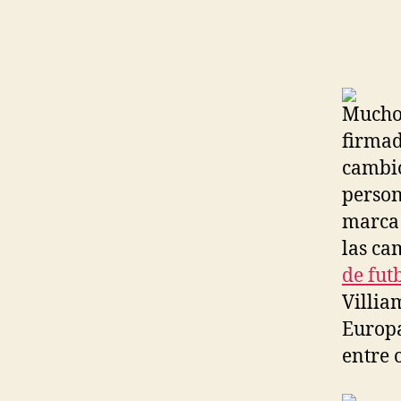
Muchos
firmad
cambio
person
marca 
las ca
de fut
Villia
Europa
entre o