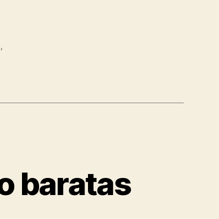
l
,
o baratas