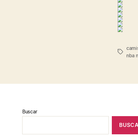
camis
Etiqueta
nba 
Buscar
BUSC