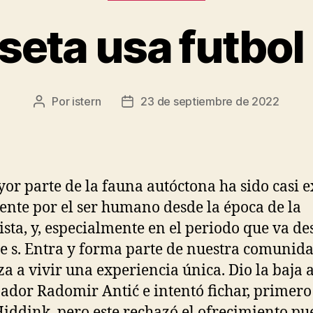
seta usa futbol
Por
istern
23 de septiembre de 2022
Autor
Fecha
de
de
la
la
entrada
entrada
or parte de la fauna autóctona ha sido casi e
ente por el ser humano desde la época de la
sta, y, especialmente en el periodo que va de
de s. Entra y forma parte de nuestra comunid
a a vivir una experiencia única. Dio la baja a
ador Radomir Antić e intentó fichar, primero
iddink, pero este rechazó el ofrecimiento pue