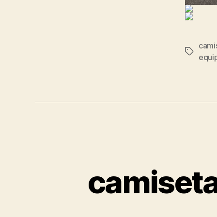
cami
Etiqueta
equip
camiseta