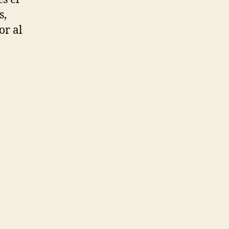
s,
or al