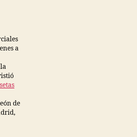
ciales
ienes a
la
istió
setas
o
peón de
drid,