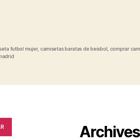
eta futbol mujer
,
camisetas baratas de beisbol
,
comprar cam
s
madrid
Archive
AR