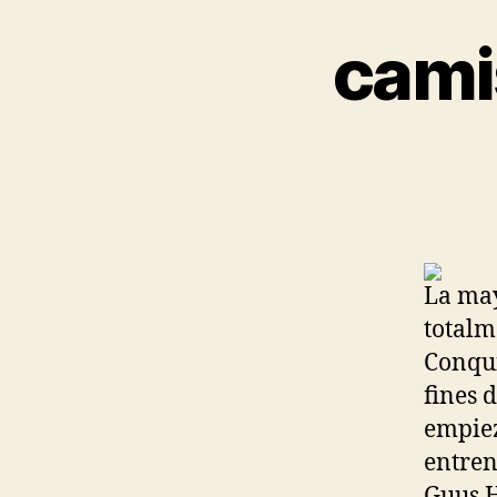
cami
La may
totalm
Conqui
fines 
empiez
entren
Guus H