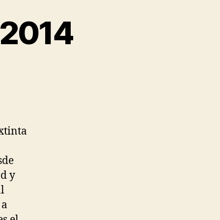
 2014
xtinta
sde
ad y
l
 a
s el