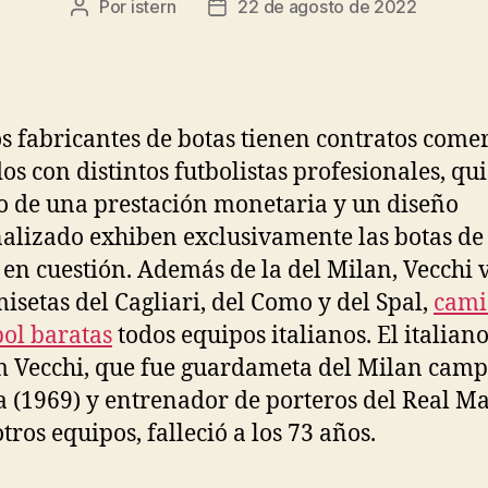
Por
istern
22 de agosto de 2022
Autor
Fecha
de
de
la
la
entrada
entrada
 fabricantes de botas tienen contratos comer
os con distintos futbolistas profesionales, qu
 de una prestación monetaria y un diseño
alizado exhiben exclusivamente las botas de 
en cuestión. Además de la del Milan, Vecchi v
misetas del Cagliari, del Como y del Spal,
cami
bol baratas
todos equipos italianos. El italian
m Vecchi, que fue guardameta del Milan cam
 (1969) y entrenador de porteros del Real Ma
tros equipos, falleció a los 73 años.