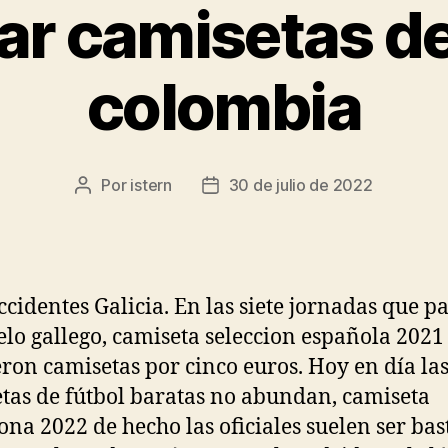
r camisetas de
colombia
Por
istern
30 de julio de 2022
Autor
Fecha
de
de
la
la
entrada
entrada
ccidentes Galicia. En las siete jornadas que p
elo gallego, camiseta seleccion española 2021
ron camisetas por cinco euros. Hoy en día la
tas de fútbol baratas no abundan, camiseta
ona 2022 de hecho las oficiales suelen ser bas