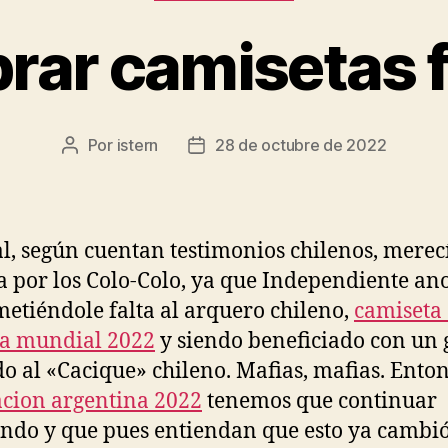
rar camisetas f
Por
istern
28 de octubre de 2022
Autor
Fecha
de
de
la
la
entrada
entrada
al, según cuentan testimonios chilenos, merec
 por los Colo-Colo, ya que Independiente ano
metiéndole falta al arquero chileno,
camiseta
ia mundial 2022
y siendo beneficiado con un 
o al «Cacique» chileno. Mafias, mafias. Enton
cion argentina 2022
tenemos que continuar
ndo y que pues entiendan que esto ya cambió