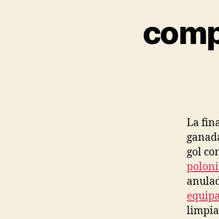
comp
La fin
ganada
gol co
polon
anulad
equipa
limpia