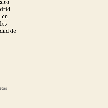
sico
adrid
a en
los
idad de
etas