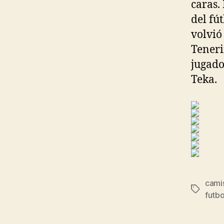
caras.
del fú
volvió
Teneri
jugado
Teka.
cami
Etiqueta
futbo