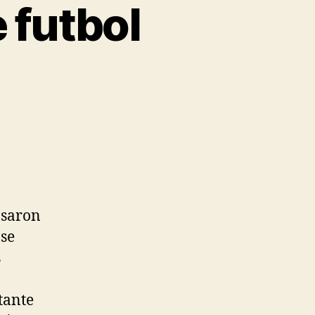
 futbol
asaron
 se
s
tante