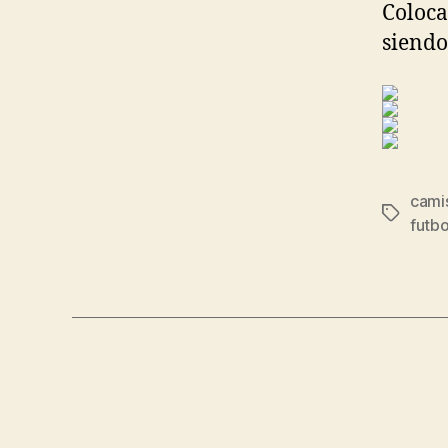
Coloca
siendo
camis
Etiqueta
futbo