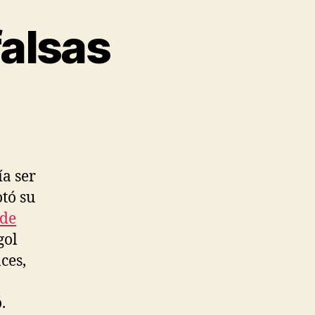
alsas
ía ser
tó su
 de
gol
ces,
.