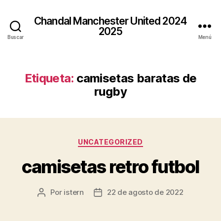
Chandal Manchester United 2024
2025
Buscar
Menú
Etiqueta:
camisetas baratas de
rugby
Categorías
UNCATEGORIZED
camisetas retro futbol
Por
istern
22 de agosto de 2022
Autor
Fecha
de
de
la
la