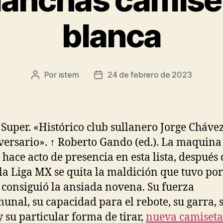
blanca
Por
istern
24 de febrero de 2023
Autor
Fecha
de
de
la
la
entrada
entrada
, Super. «Histórico club sullanero Jorge Chávez
versario». ↑ Roberto Gando (ed.). La maquina
e hace acto de presencia en esta lista, después 
la Liga MX se quita la maldición que tuvo por
 consiguió la ansiada novena. Su fuerza
unal, su capacidad para el rebote, su garra, 
y su particular forma de tirar,
nueva camiseta