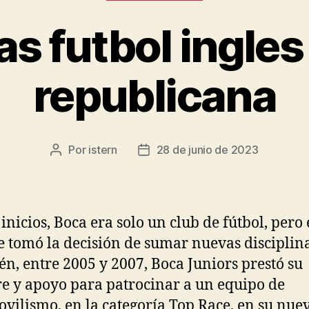
s futbol ingle
republicana
Por
istern
28 de junio de 2023
Autor
Fecha
de
de
la
la
entrada
entrada
 inicios, Boca era solo un club de fútbol, pero
e tomó la decisión de sumar nuevas disciplina
n, entre 2005 y 2007, Boca Juniors prestó su
 y apoyo para patrocinar a un equipo de
vilismo, en la categoría Top Race, en su nue