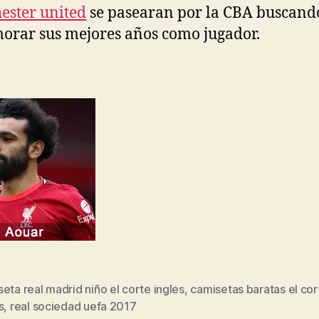
ster united
se pasearan por la CBA buscand
rar sus mejores años como jugador.
eta real madrid niño el corte ingles
,
camisetas baratas el cor
s
s
,
real sociedad uefa 2017