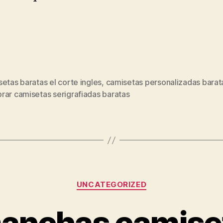
etas baratas el corte ingles
,
camisetas personalizadas barat
s
rar camisetas serigrafiadas baratas
Categorías
UNCATEGORIZED
manchas camiset