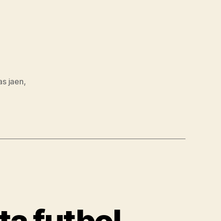
as jaen
,
a futbol