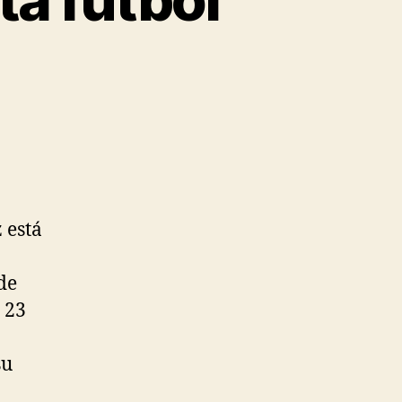
 está
de
 23
su