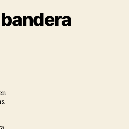
s bandera
 en
s.
va