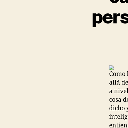
pers
Como b
allá d
a nivel
cosa d
dicho 
inteli
entien