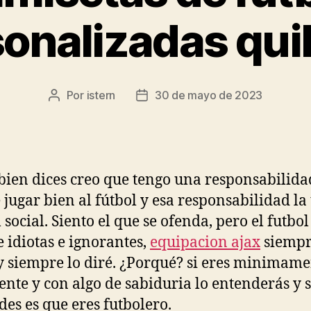
onalizadas qu
Por
istern
30 de mayo de 2023
Autor
Fecha
de
de
la
la
entrada
entrada
ien dices creo que tengo una responsabilid
e jugar bien al fútbol y esa responsabilidad la
 social. Siento el que se ofenda, pero el futbol
e idiotas e ignorantes,
equipacion ajax
siempr
y siempre lo diré. ¿Porqué? si eres minimam
gente y con algo de sabiduria lo entenderás y s
des es que eres futbolero.