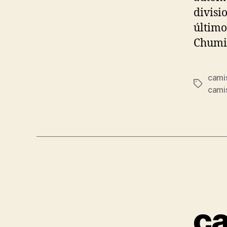
divisi
último
Chumil
camis
Etiqueta
cami
ca