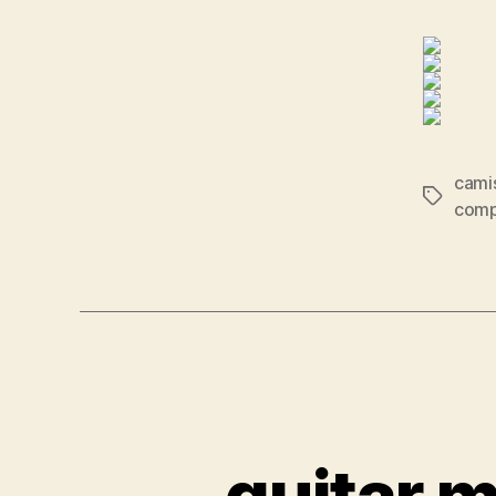
camis
Etiqueta
comp
quitar 