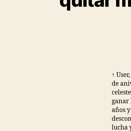
↑ User
de ani
celest
ganar 
años y
descom
lucha 