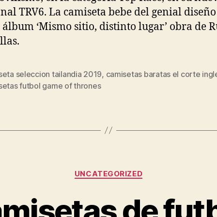
onal TRV6. La camiseta bebe del genial diseño
 álbum ‘Mismo sitio, distinto lugar’ obra de 
las.
eta seleccion tailandia 2019
,
camisetas baratas el corte ingl
s
setas futbol game of thrones
Categorías
UNCATEGORIZED
misetas de fut