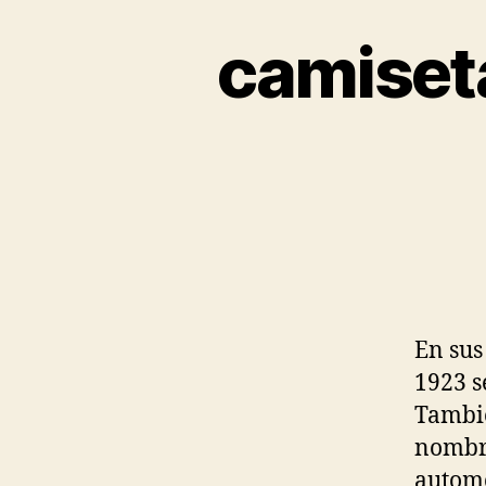
camiseta
En sus
1923 s
Tambié
nombre
automo