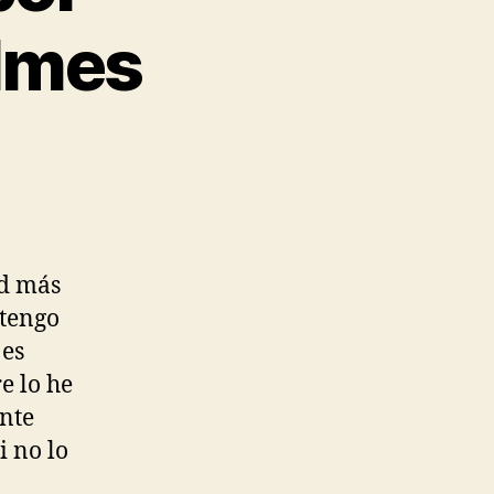
ilmes
ad más
 tengo
 es
e lo he
ente
i no lo