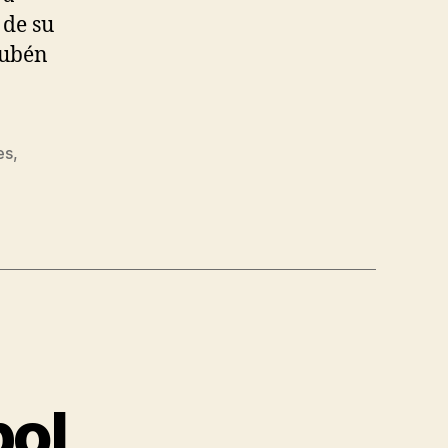
 de su
Rubén
es
,
bol