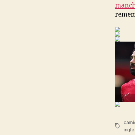
manche
rememo
camis
Etiqueta
ingle