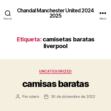
Chandal Manchester United 2024
2025
Buscar
Menú
Etiqueta:
camisetas baratas
liverpool
Categorías
UNCATEGORIZED
camisas baratas
Por
istern
30 de diciembre de 2022
Autor
Fecha
de
de
la
la