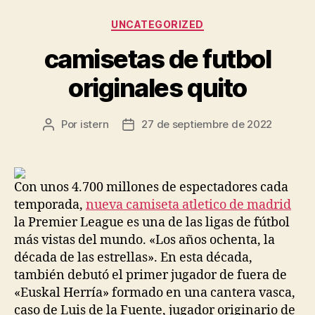
Categorías
UNCATEGORIZED
camisetas de futbol
originales quito
Por
istern
27 de septiembre de 2022
Autor
Fecha
de
de
la
la
entrada
entrada
Con unos 4.700 millones de espectadores cada
temporada,
nueva camiseta atletico de madrid
la Premier League es una de las ligas de fútbol
más vistas del mundo. «Los años ochenta, la
década de las estrellas». En esta década,
también debutó el primer jugador de fuera de
«Euskal Herría» formado en una cantera vasca,
caso de Luis de la Fuente, jugador originario de