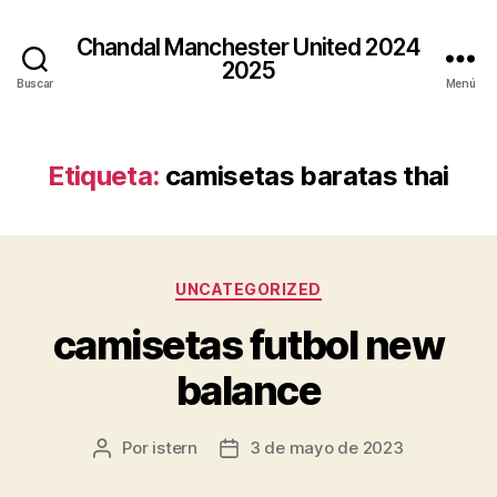
Chandal Manchester United 2024
2025
Buscar
Menú
Etiqueta:
camisetas baratas thai
Categorías
UNCATEGORIZED
camisetas futbol new
balance
Por
istern
3 de mayo de 2023
Autor
Fecha
de
de