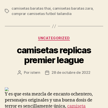
camisetas baratas thai
,
camisetas baratas zara
,
Etiquetas
comprar camisetas futbol tailandia
Categorías
UNCATEGORIZED
camisetas replicas
premier league
Por
istern
28 de octubre de 2022
Autor
Fecha
de
de
la
la
entrada
entrada
Y es que esta mezcla de encanto ochentero,
personajes originales y una buena dosis de
terror es sencillamente única,
camiseta