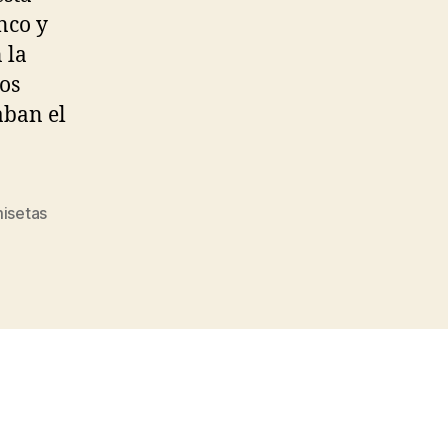
nco y
 la
os
aban el
isetas