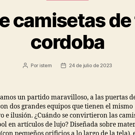
de camisetas de 
cordoba
Por
istern
24 de julio de 2023
Autor
Fecha
de
de
la
la
entrada
entrada
amos un partido maravilloso, a las puertas d
 con dos grandes equipos que tienen el mismo
vo e ilusión. ¿Cuándo se convirtieron las cami
bol en artículos de lujo? Diseñada sobre mater
(con pequeños orificios a lo largo de la tela), 