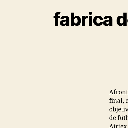
fabrica 
Afront
final,
objeti
de fút
Airtex 