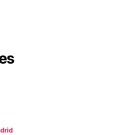
es
adrid