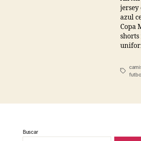
jersey
azul c
Copa M
shorts
unifor
cami
Etiqueta
futbo
Buscar