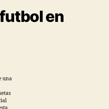
futbol en
e una
setas
ial
esta