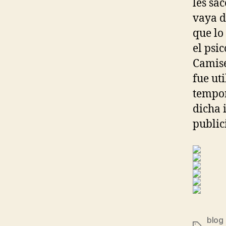
les sa
vaya d
que lo
el psi
Camise
fue ut
tempor
dicha 
public
blog 