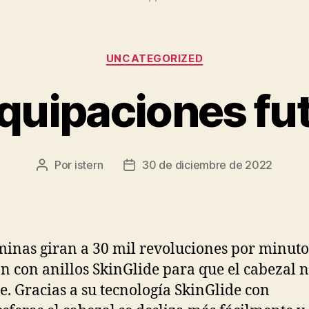
Categorías
UNCATEGORIZED
quipaciones fu
Por
istern
30 de diciembre de 2022
Autor
Fecha
de
de
la
la
entrada
entrada
minas giran a 30 mil revoluciones por minuto
n con anillos SkinGlide para que el cabezal n
e. Gracias a su tecnología SkinGlide con