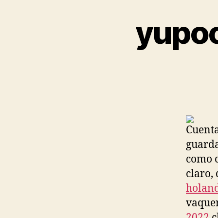
yupoo
Cuenta
guarda
como c
claro,
holan
vaquer
2022
c