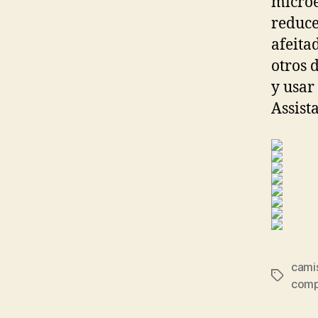
microe
reduce
afeita
otros 
y usar 
Assist
cami
Etiqueta
comp