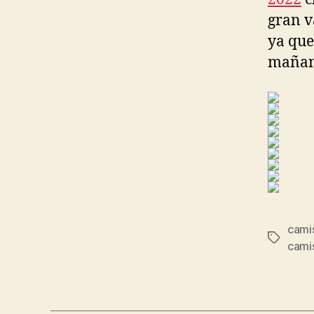
gran v
ya que
mañan
cami
Etiqueta
cami