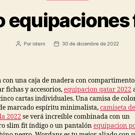
 equipaciones 
Por
istern
30 de diciembre de 2022
Autor
Fecha
de
de
la
la
entrada
entrada
 con una caja de madera con compartimento
r fichas y accesorios,
equipacion qatar 2022
a
inco cartas individuales. Una camisa de colo
 de marcado espíritu minimalista,
camiseta d
da 2022
se verá increíble combinada con un
o slim fit índigo o un pantalón
equipacion p
hino negro. Wordans es tu mejor aliado con 