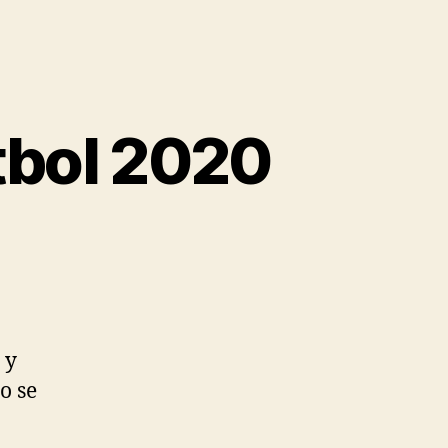
tbol 2020
 y
o se