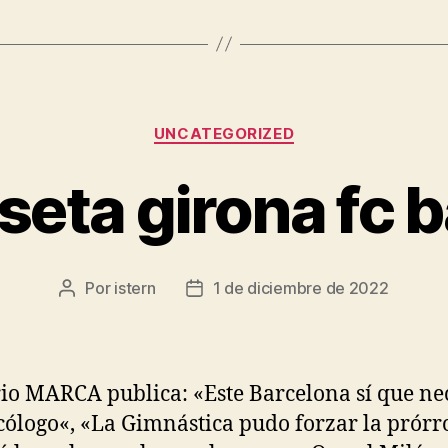
Categorías
UNCATEGORIZED
seta girona fc b
Por
istern
1 de diciembre de 2022
Autor
Fecha
de
de
la
la
entrada
entrada
rio MARCA publica: «Este Barcelona sí que ne
cólogo«, «La Gimnástica pudo forzar la prórr