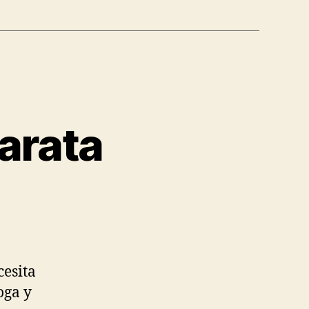
arata
cesita
oga y