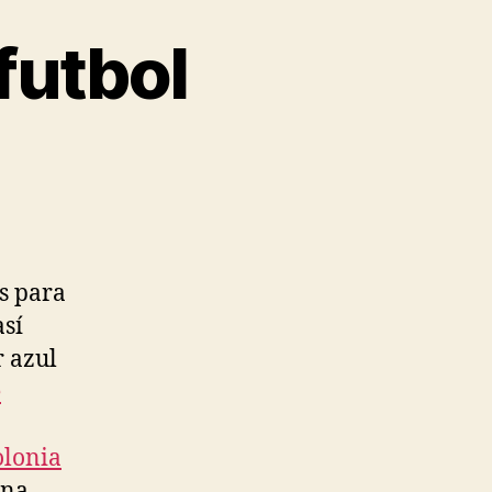
futbol
s para
sí
r azul
e
olonia
una