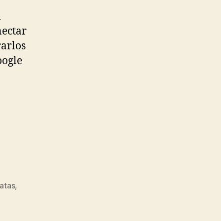
n
nectar
rarlos
oogle
ratas
,