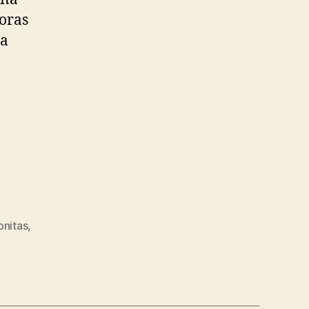
oras
la
onitas
,