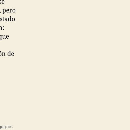
se
, pero
estado
n:
 que
ón de
quipos