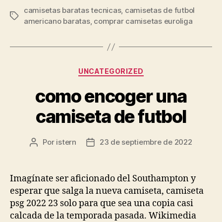
camisetas baratas tecnicas
,
camisetas de futbol
Etiquetas
americano baratas
,
comprar camisetas euroliga
Categorías
UNCATEGORIZED
como encoger una
camiseta de futbol
Por
istern
23 de septiembre de 2022
Autor
Fecha
de
de
la
la
entrada
entrada
Imagínate ser aficionado del Southampton y
esperar que salga la nueva camiseta, camiseta
psg 2022 23 solo para que sea una copia casi
calcada de la temporada pasada. Wikimedia