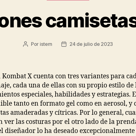
ciones camisetas
Por
istern
24 de julio de 2023
Autor
Fecha
de
de
la
la
entrada
entrada
 Kombat X cuenta con tres variantes para ca
aje, cada una de ellas con su propio estilo de 
entos especiales, habilidades y estrategias. E
ible tanto en formato gel como en aerosol, y 
tas amaderadas y cítricas. Por lo general, cu
 ver las costuras por el otro lado de la prenda
el diseñador lo ha deseado excepcionalmente 