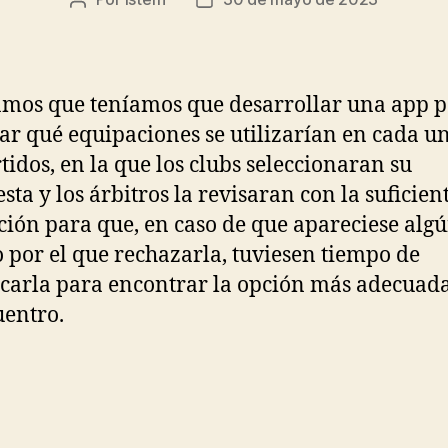
Autor
Fecha
de
de
la
la
entrada
entrada
mos que teníamos que desarrollar una app 
ar qué equipaciones se utilizarían en cada u
rtidos, en la que los clubs seleccionaran su
sta y los árbitros la revisaran con la suficien
ción para que, en caso de que apareciese alg
 por el que rechazarla, tuviesen tiempo de
carla para encontrar la opción más adecuad
uentro.