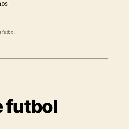
mos
 futbol
 futbol