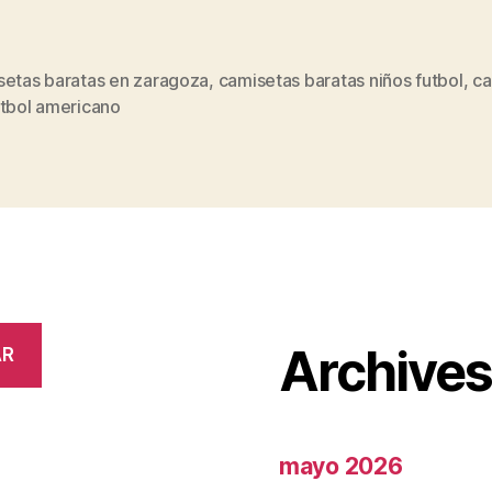
setas baratas en zaragoza
,
camisetas baratas niños futbol
,
ca
s
utbol americano
Archive
AR
mayo 2026