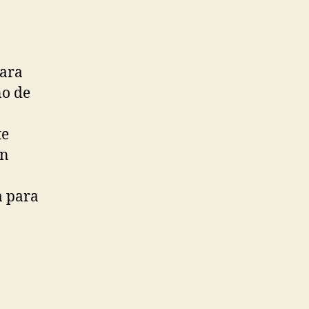
para
no de
te
ún
a para