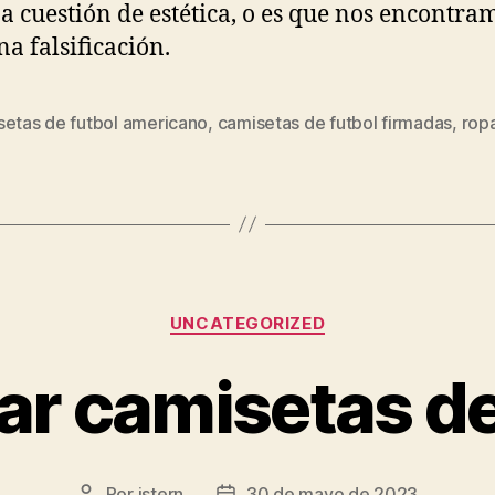
a cuestión de estética, o es que nos encontra
na falsificación.
setas de futbol americano
,
camisetas de futbol firmadas
,
ropa
s
Categorías
UNCATEGORIZED
r camisetas de
Por
istern
30 de mayo de 2023