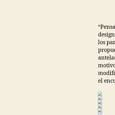
“Pensa
design
los pa
propue
antela
motivo
modifi
el enc