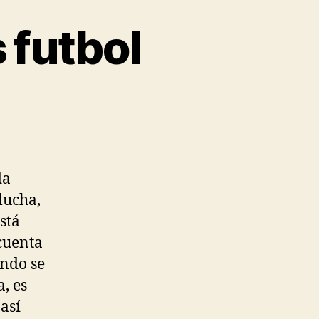
 futbol
da
lucha,
stá
cuenta
ando se
, es
así