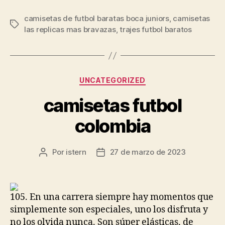
camisetas de futbol baratas boca juniors
,
camisetas
Etiquetas
las replicas mas bravazas
,
trajes futbol baratos
Categorías
UNCATEGORIZED
camisetas futbol
colombia
Por
istern
27 de marzo de 2023
Autor
Fecha
de
de
la
la
entrada
entrada
105. En una carrera siempre hay momentos que
simplemente son especiales, uno los disfruta y
no los olvida nunca. Son súper elásticas, de