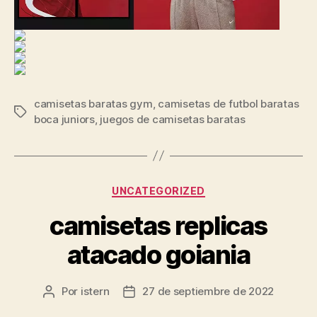
camisetas baratas gym
,
camisetas de futbol baratas
Etiquetas
boca juniors
,
juegos de camisetas baratas
Categorías
UNCATEGORIZED
camisetas replicas
atacado goiania
Por
istern
27 de septiembre de 2022
Autor
Fecha
de
de