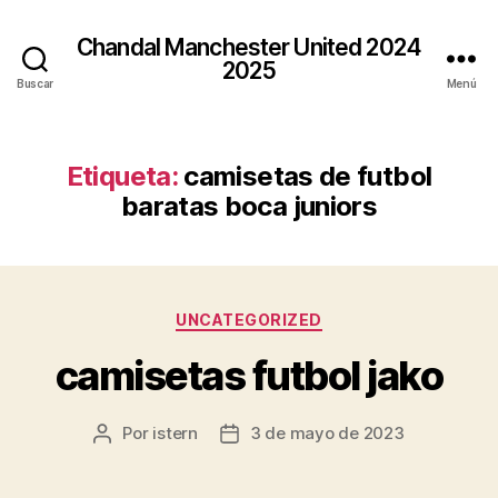
Chandal Manchester United 2024
2025
Buscar
Menú
Etiqueta:
camisetas de futbol
baratas boca juniors
Categorías
UNCATEGORIZED
camisetas futbol jako
Por
istern
3 de mayo de 2023
Autor
Fecha
de
de
la
la