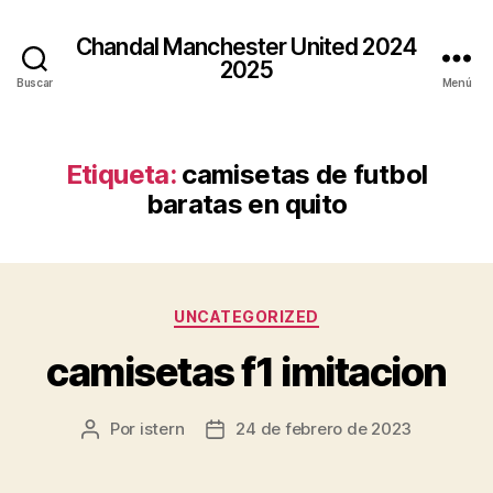
Chandal Manchester United 2024
2025
Buscar
Menú
Etiqueta:
camisetas de futbol
baratas en quito
Categorías
UNCATEGORIZED
camisetas f1 imitacion
Por
istern
24 de febrero de 2023
Autor
Fecha
de
de
la
la