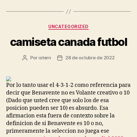
Categorías
UNCATEGORIZED
camiseta canada futbol
Por
istern
28 de octubre de 2022
Autor
Fecha
de
de
la
la
entrada
entrada
Por lo tanto usar el 4-3-1-2 como referencia para
decir que Benavente no es Volante creativo o 10
(Dado que usted cree que solo los de esa
posicion pueden ser 10) es absurdo. Esa
afirmacion esta fuera de contexto sobre la
definicion de si Benavente es 10 o no,
primeramente la seleccion no juega ese