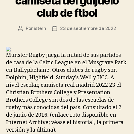
camiseta del guijuelo
club de ftbol
Por
istern
23 de septiembre de 2022
Autor
Fecha
de
de
la
la
entrada
entrada
Munster Rugby juega la mitad de sus partidos
de casa de la Celtic League en el Musgrave Park
en Ballyphehane. Otros clubes de rugby son
Dolphin, Highfield, Sunday’s Well y UCC. A
nivel escolar, camiseta real madrid 2022 23 el
Christian Brothers College y Presentation
Brothers College son dos de las escuelas de
rugby más conocidas del país. Consultado el 2
de junio de 2016. (enlace roto disponible en
Internet Archive; véase el historial, la primera
versión y la última).