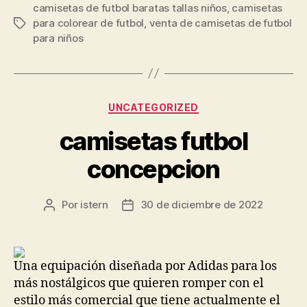
camisetas de futbol baratas tallas niños
,
camisetas
para colorear de futbol
,
venta de camisetas de futbol
Etiquetas
para niños
Categorías
UNCATEGORIZED
camisetas futbol
concepcion
Por
istern
30 de diciembre de 2022
Autor
Fecha
de
de
la
la
entrada
entrada
Una equipación diseñada por Adidas para los
más nostálgicos que quieren romper con el
estilo más comercial que tiene actualmente el