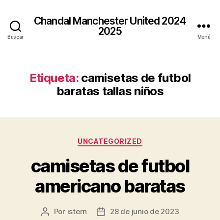
Chandal Manchester United 2024
2025
Buscar
Menú
Etiqueta:
camisetas de futbol
baratas tallas niños
Categorías
UNCATEGORIZED
camisetas de futbol
americano baratas
Por
istern
28 de junio de 2023
Autor
Fecha