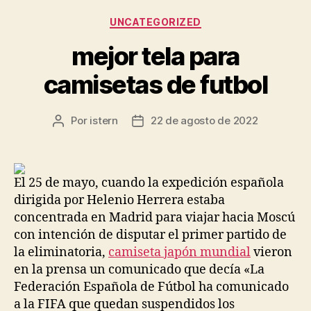
Categorías
UNCATEGORIZED
mejor tela para
camisetas de futbol
Por
istern
22 de agosto de 2022
Autor
Fecha
de
de
la
la
entrada
entrada
El 25 de mayo, cuando la expedición española
dirigida por Helenio Herrera estaba
concentrada en Madrid para viajar hacia Moscú
con intención de disputar el primer partido de
la eliminatoria,
camiseta japón mundial
vieron
en la prensa un comunicado que decía «La
Federación Española de Fútbol ha comunicado
a la FIFA que quedan suspendidos los