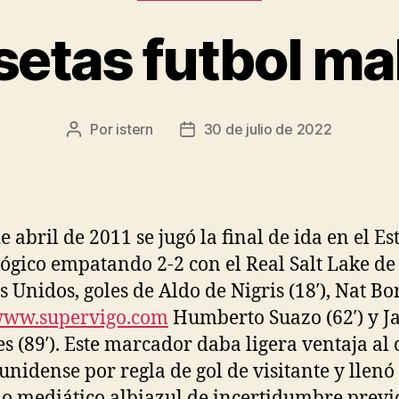
etas futbol ma
Por
istern
30 de julio de 2022
Autor
Fecha
de
de
la
la
entrada
entrada
e abril de 2011 se jugó la final de ida en el Es
ógico empatando 2-2 con el Real Salt Lake de
s Unidos, goles de Aldo de Nigris (18′), Nat Bo
ww.supervigo.com
Humberto Suazo (62′) y J
s (89′). Este marcador daba ligera ventaja al
unidense por regla de gol de visitante y llenó 
o mediático albiazul de incertidumbre previ