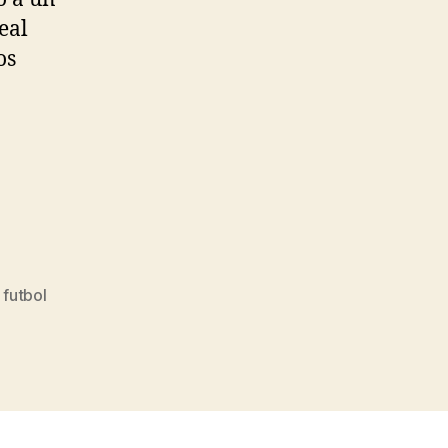
eal
os
 futbol