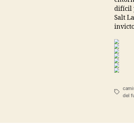
difíci
Salt L
invicto
camis
Etiqueta
del f