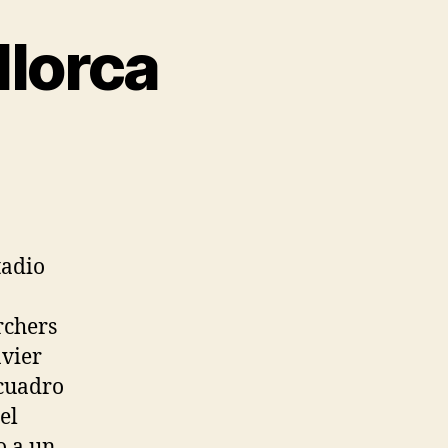
llorca
tadio
rchers
avier
 cuadro
el
o a un