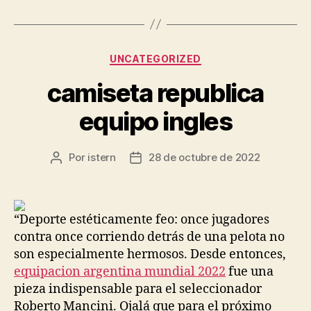
Categorías
UNCATEGORIZED
camiseta republica
equipo ingles
Por
istern
28 de octubre de 2022
Autor
Fecha
de
de
la
la
entrada
entrada
“Deporte estéticamente feo: once jugadores
contra once corriendo detrás de una pelota no
son especialmente hermosos. Desde entonces,
equipacion argentina mundial 2022
fue una
pieza indispensable para el seleccionador
Roberto Mancini. Ojalá que para el próximo