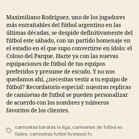
de
de
la
la
entrada
entrada
Maximiliano Rodríguez, uno de los jugadores
más entrañables del fútbol argentino en las
últimas décadas, se despide definitivamente del
fútbol este sábado, con un partido homenaje en
el estadio en el que supo convertirse en ídolo: el
Coloso del Parque. Hazte ya con las nuevas
equipaciones de fútbol de tus equipos
preferidos y presume de escudo. Y no nos
quedamos ahí, ¿necesitas vestir a tu equipo de
fútbol? Recordatorio especial: nuestras replicas
de camisetas de futbol se pueden personalizar
de acuerdo con los nombres y números
favoritos de los clientes.
camisetas baratas la liga
,
camisetas de futbol es
Etiquetas
fiable
,
camisetas futbol liverpool fc