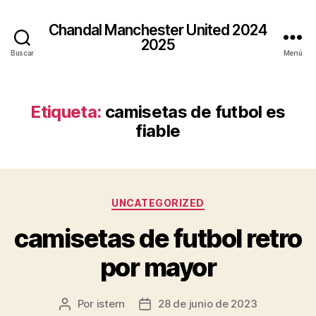
Chandal Manchester United 2024
2025
Buscar
Menú
Etiqueta:
camisetas de futbol es
fiable
Categorías
UNCATEGORIZED
camisetas de futbol retro
por mayor
Por
istern
28 de junio de 2023
Autor
Fecha