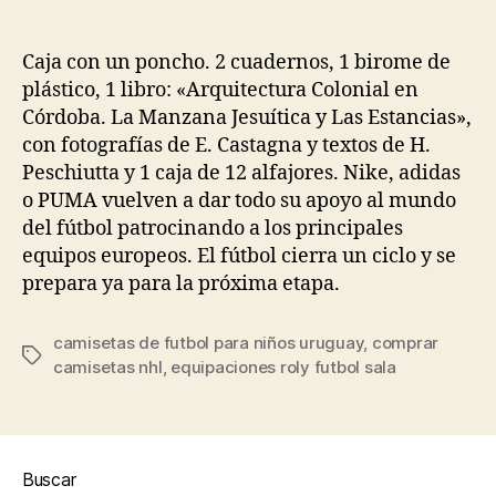
de
de
la
la
entrada
entrada
Caja con un poncho. 2 cuadernos, 1 birome de
plástico, 1 libro: «Arquitectura Colonial en
Córdoba. La Manzana Jesuítica y Las Estancias»,
con fotografías de E. Castagna y textos de H.
Peschiutta y 1 caja de 12 alfajores. Nike, adidas
o PUMA vuelven a dar todo su apoyo al mundo
del fútbol patrocinando a los principales
equipos europeos. El fútbol cierra un ciclo y se
prepara ya para la próxima etapa.
camisetas de futbol para niños uruguay
,
comprar
Etiquetas
camisetas nhl
,
equipaciones roly futbol sala
Buscar