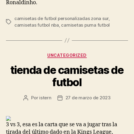
Ronaldinho.
camisetas de futbol personalizadas zona sur
,
Etiquetas
camisetas futbol nba
,
camisetas puma futbol
Categorías
UNCATEGORIZED
tienda de camisetas de
futbol
Por
istern
27 de marzo de 2023
Autor
Fecha
de
de
la
la
entrada
entrada
3 vs 3, esa es la carta que se va a jugar tras la
tirada del último dado en la Kings League,