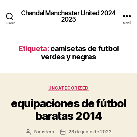
Chandal Manchester United 2024
2025
Buscar
Menú
Etiqueta:
camisetas de futbol
verdes y negras
Categorías
UNCATEGORIZED
equipaciones de fútbol
baratas 2014
Por
istern
28 de junio de 2023
Autor
Fecha