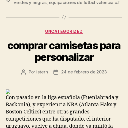
verdes y negras
,
equipaciones de futbol valencia c.f
Categorías
UNCATEGORIZED
comprar camisetas para
personalizar
Por
istern
24 de febrero de 2023
Autor
Fecha
de
de
la
la
entrada
entrada
Con pasado en la liga española (Fuenlabrada y
Baskonia), y experiencia NBA (Atlanta Haks y
Boston Celtics) entre otras grandes
competiciones que ha disputado, el interior
uruguayo, vuelve a china, donde ya militó la