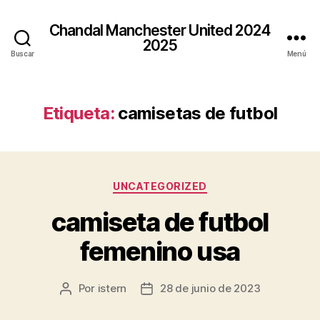
Chandal Manchester United 2024
2025
Buscar
Menú
Etiqueta:
camisetas de futbol
Categorías
UNCATEGORIZED
camiseta de futbol
femenino usa
Por
istern
28 de junio de 2023
Autor
Fecha
de
de