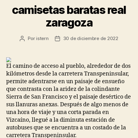
camisetas baratas real
zaragoza
Por
istern
30 de diciembre de 2022
Autor
Fecha
de
de
la
la
entrada
entrada
El camino de acceso al pueblo, alrededor de dos
kilómetros desde la carretera Transpeninsular,
permite adentrarse en un paisaje de ensueño
que contrasta con la aridez de la colindante
Sierra de San Francisco y el paisaje desértico de
sus llanuras anexas. Después de algo menos de
una hora de viaje y una corta parada en
Vizcaíno, llegué a la diminuta estación de
autobuses que se encuentra a un costado de la
carretera Transpeninsular.