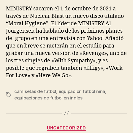
la
la
entrada
entrada
MINISTRY sacaron el 1 de octubre de 2021 a
través de Nuclear Blast un nuevo disco titulado
“Moral Hygiene”. El líder de MINISTRY Al
Jourgensen ha hablado de los próximos planes
del grupo en una entrevista con Yahoo! Añadió
que en breve se meterán en el estudio para
grabar una nueva versión de «Revenge», uno de
los tres singles de «With Sympathy», y es
posible que regraben también «Effigy», «Work
For Love» y «Here We Go».
camisetas de futbol
,
equipacion futbol niña
,
Etiquetas
equipaciones de futbol en ingles
Categorías
UNCATEGORIZED