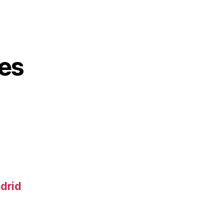
es
adrid