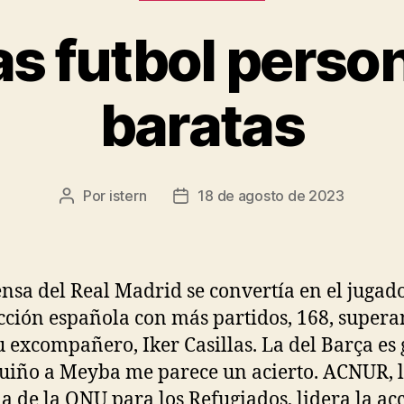
s futbol perso
baratas
Por
istern
18 de agosto de 2023
Autor
Fecha
de
de
la
la
entrada
entrada
ensa del Real Madrid se convertía en el jugad
ección española con más partidos, 168, super
su excompañero, Iker Casillas. La del Barça es
guiño a Meyba me parece un acierto. ACNUR, 
a de la ONU para los Refugiados, lidera la ac