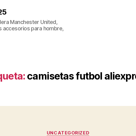
25
era Manchester United,
s accesorios para hombre,
queta:
camisetas futbol aliexp
Categorías
UNCATEGORIZED