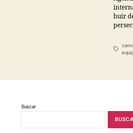
intern
huir d
persec
camis
Etiqueta
equip
Buscar
BUSC