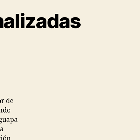
nalizadas
or de
ando
 guapa
la
ción