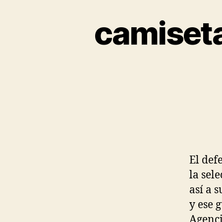
camiseta
El def
la sel
así a 
y ese 
Agenci