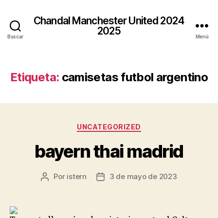
Chandal Manchester United 2024
2025
Buscar
Menú
Etiqueta:
camisetas futbol argentino
Categorías
UNCATEGORIZED
bayern thai madrid
Por
istern
3 de mayo de 2023
Autor
Fecha
de
de
la
la
entrada
entrada