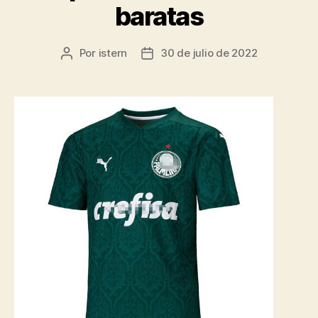
baratas
Por
istern
30 de julio de 2022
Autor
Fecha
de
de
la
la
entrada
entrada