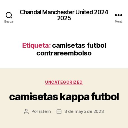
Chandal Manchester United 2024
2025
Buscar
Menú
Etiqueta:
camisetas futbol
contrareembolso
Categorías
UNCATEGORIZED
camisetas kappa futbol
Por
istern
3 de mayo de 2023
Autor
Fecha
de
de
la
la