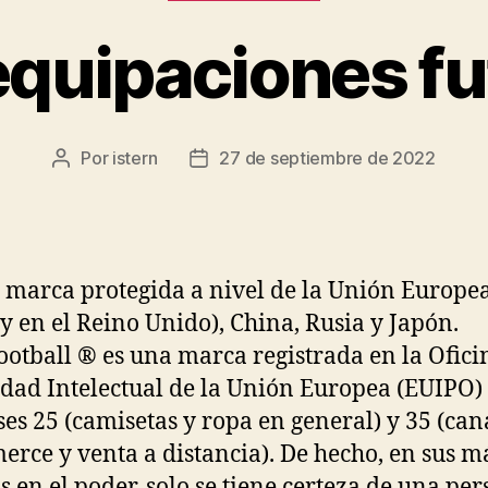
 equipaciones fu
Por
istern
27 de septiembre de 2022
Autor
Fecha
de
de
la
la
entrada
entrada
 marca protegida a nivel de la Unión Europea
 y en el Reino Unido), China, Rusia y Japón.
ootball ® es una marca registrada en la Ofici
dad Intelectual de la Unión Europea (EUIPO)
ases 25 (camisetas y ropa en general) y 35 (can
rce y venta a distancia). De hecho, en sus m
s en el poder, solo se tiene certeza de una per