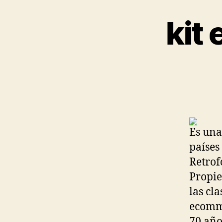
kit
Es una
países
Retrof
Propie
las cl
ecomme
70 año