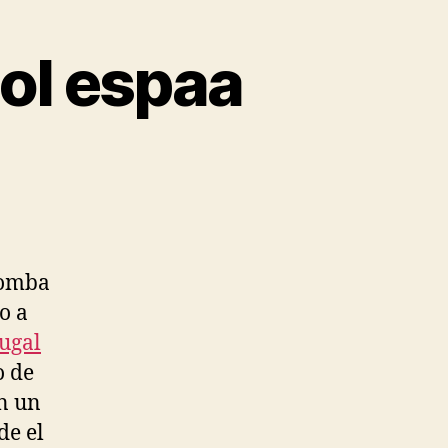
bol espaa
oomba
o a
ugal
o de
n un
de el