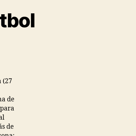
tbol
 (27
na de
 para
al
ás de
sona: