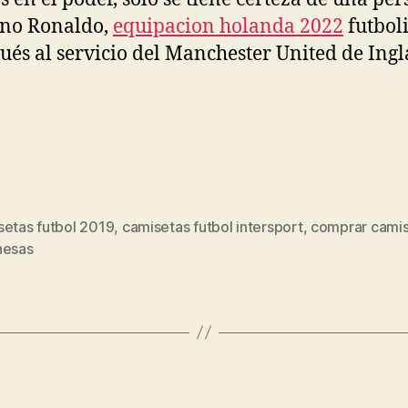
ano Ronaldo,
equipacion holanda 2022
futboli
ués al servicio del Manchester United de Ingl
setas futbol 2019
,
camisetas futbol intersport
,
comprar cami
s
nesas
Categorías