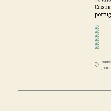
Cristi
portug
cami
Etiqueta
japo