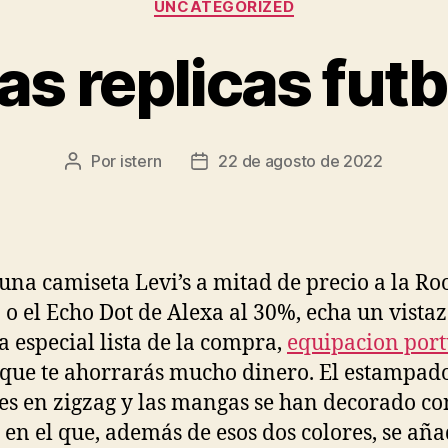
UNCATEGORIZED
s replicas fut
Por
istern
22 de agosto de 2022
Autor
Fecha
de
de
la
la
entrada
entrada
una camiseta Levi’s a mitad de precio a la R
 o el Echo Dot de Alexa al 30%, echa un vistaz
a especial lista de la compra,
equipacion port
 que te ahorrarás mucho dinero. El estampad
es en zigzag y las mangas se han decorado co
 en el que, además de esos dos colores, se aña