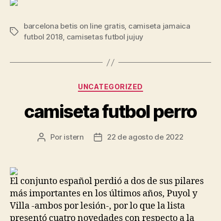
barcelona betis on line gratis
,
camiseta jamaica
Etiquetas
futbol 2018
,
camisetas futbol jujuy
Categorías
UNCATEGORIZED
camiseta futbol perro
Por
istern
22 de agosto de 2022
Autor
Fecha
de
de
la
la
entrada
entrada
El conjunto español perdió a dos de sus pilares
más importantes en los últimos años, Puyol y
Villa -ambos por lesión-, por lo que la lista
presentó cuatro novedades con respecto a la