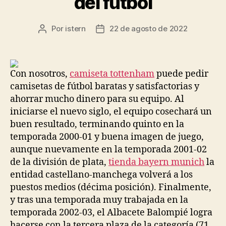
del futbol
Por
istern
22 de agosto de 2022
Autor
Fecha
de
de
la
la
entrada
entrada
Con nosotros,
camiseta tottenham
puede pedir
camisetas de fútbol baratas y satisfactorias y
ahorrar mucho dinero para su equipo. Al
iniciarse el nuevo siglo, el equipo cosechará un
buen resultado, terminando quinto en la
temporada 2000-01 y buena imagen de juego,
aunque nuevamente en la temporada 2001-02
de la división de plata,
tienda bayern munich
la
entidad castellano-manchega volverá a los
puestos medios (décima posición). Finalmente,
y tras una temporada muy trabajada en la
temporada 2002-03, el Albacete Balompié logra
hacerse con la tercera plaza de la categoría (71