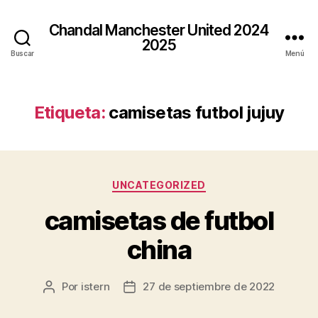
Chandal Manchester United 2024
2025
Buscar
Menú
Etiqueta:
camisetas futbol jujuy
Categorías
UNCATEGORIZED
camisetas de futbol
china
Por
istern
27 de septiembre de 2022
Autor
Fecha
de
de