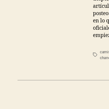
artícu
posteo
en lo 
oficia
empiez
cami
Etiqueta
chand