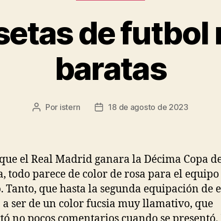
etas de futbol
baratas
Por
istern
18 de agosto de 2023
Autor
Fecha
de
de
la
la
entrada
entrada
que el Real Madrid ganara la Décima Copa d
, todo parece de color de rosa para el equipo
. Tanto, que hasta la segunda equipación de e
 a ser de un color fucsia muy llamativo, que
tó no pocos comentarios cuando se presentó. 