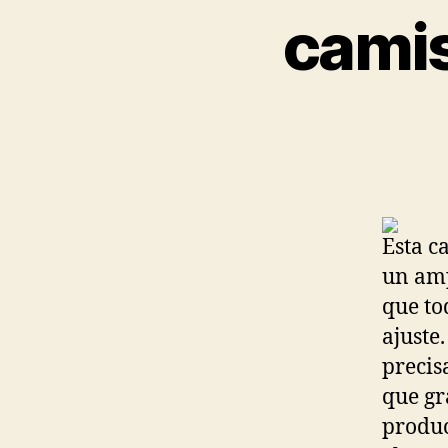
camis
Esta c
un amp
que to
ajuste
precis
que gr
produc