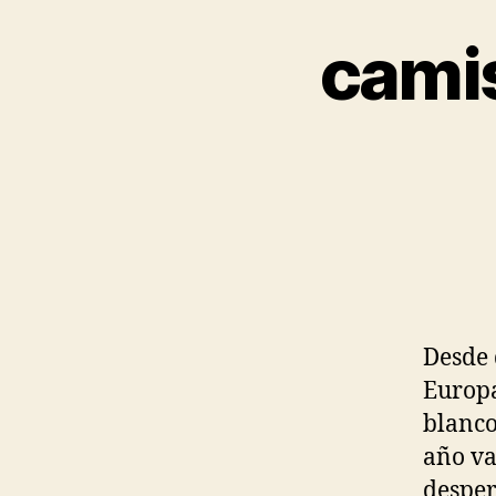
camis
Desde 
Europa
blanco
año va
desper