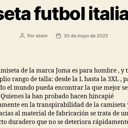
eta futbol itali
Por
istern
30 de mayo de 2023
Autor
Fecha
de
de
la
la
entrada
entrada
amiseta de la marca Joma es para hombre , y 
lio rango de talla: desde la L hasta la 3XL , 
do el mundo pueda encontrar la que mejor se
. Quienes la han probado hacen hincapié
amente en la transpirabilidad de la camiseta 
acias al material de fabricación se trata de u
to duradero que no se deteriora rápidament