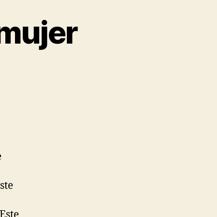
 mujer
e
ste
Este