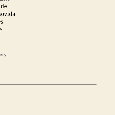
 de
movida
es
e
as y