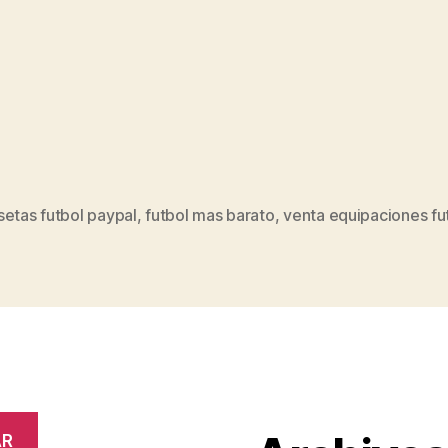
etas futbol paypal
,
futbol mas barato
,
venta equipaciones fu
s
AR