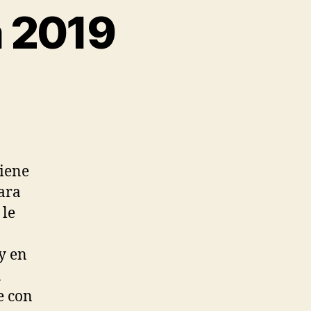
a 2019
tiene
para
 le
y en
n
e con