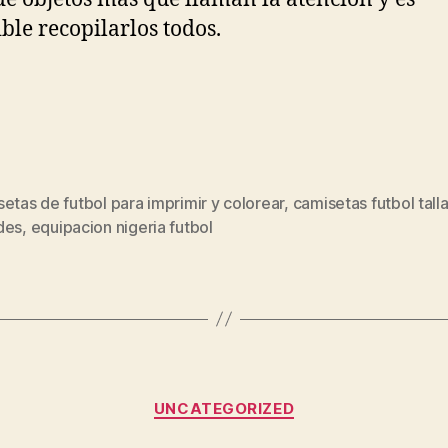
ble recopilarlos todos.
etas de futbol para imprimir y colorear
,
camisetas futbol tall
s
des
,
equipacion nigeria futbol
Categorías
UNCATEGORIZED