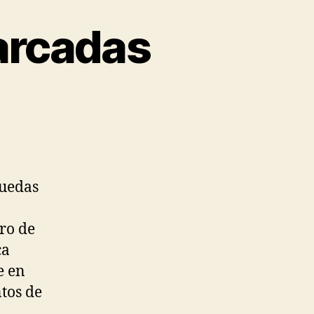
arcadas
puedas
ro de
ca
e en
ntos de