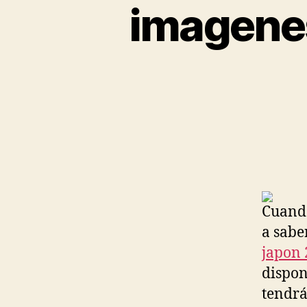
imagenes
Cuando
a sabe
japon 
dispon
tendrá