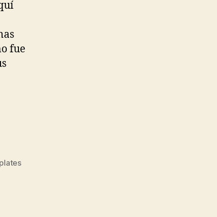
quí
nas
mo fue
us
plates