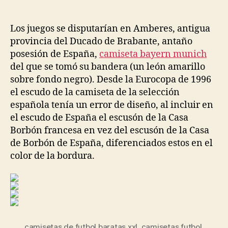
de
de
la
la
entrada
entrada
Los juegos se disputarían en Amberes, antigua
provincia del Ducado de Brabante, antaño
posesión de España,
camiseta bayern munich
del que se tomó su bandera (un león amarillo
sobre fondo negro). Desde la Eurocopa de 1996
el escudo de la camiseta de la selección
española tenía un error de diseño, al incluir en
el escudo de España el escusón de la Casa
Borbón francesa en vez del escusón de la Casa
de Borbón de España, diferenciados estos en el
color de la bordura.
camisetas de futbol baratas xxl
,
camisetas futbol