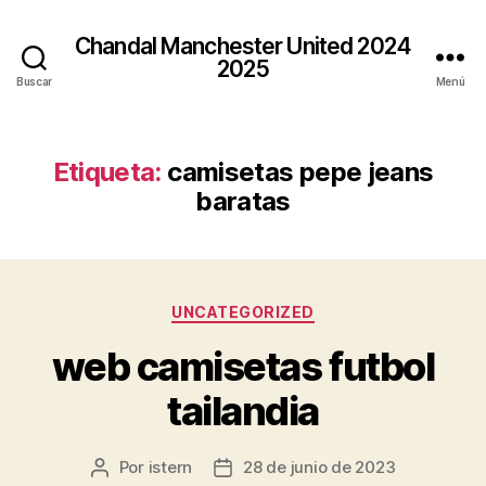
Chandal Manchester United 2024
2025
Buscar
Menú
Etiqueta:
camisetas pepe jeans
baratas
Categorías
UNCATEGORIZED
web camisetas futbol
tailandia
Por
istern
28 de junio de 2023
Autor
Fecha