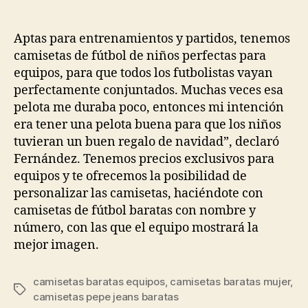
de
de
la
la
entrada
entrada
Aptas para entrenamientos y partidos, tenemos
camisetas de fútbol de niños perfectas para
equipos, para que todos los futbolistas vayan
perfectamente conjuntados. Muchas veces esa
pelota me duraba poco, entonces mi intención
era tener una pelota buena para que los niños
tuvieran un buen regalo de navidad”, declaró
Fernández. Tenemos precios exclusivos para
equipos y te ofrecemos la posibilidad de
personalizar las camisetas, haciéndote con
camisetas de fútbol baratas con nombre y
número, con las que el equipo mostrará la
mejor imagen.
camisetas baratas equipos
,
camisetas baratas mujer
,
Etiquetas
camisetas pepe jeans baratas