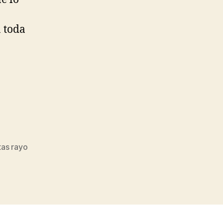
 toda
as rayo