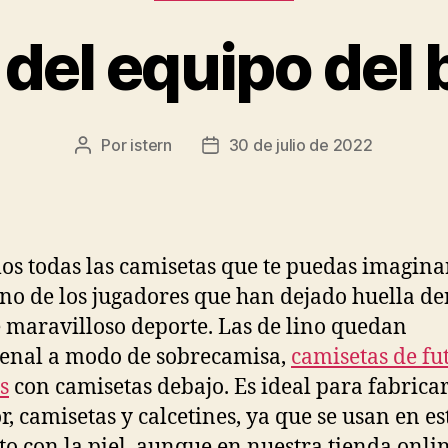
del equipo del 
Por
istern
30 de julio de 2022
Autor
Fecha
de
de
la
la
entrada
entrada
s todas las camisetas que te puedas imagina
no de los jugadores que han dejado huella de
e maravilloso deporte. Las de lino quedan
enal a modo de sobrecamisa,
camisetas de fu
s
con camisetas debajo. Es ideal para fabrica
or, camisetas y calcetines, ya que se usan en e
to con la piel, aunque en nuestra tienda onlin