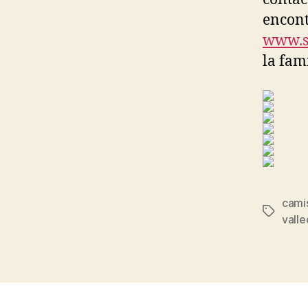
encont
www.s
la fami
camis
Etiqueta
vall