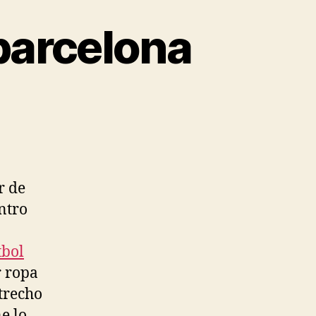
barcelona
r de
ntro
tbol
r ropa
strecho
e lo