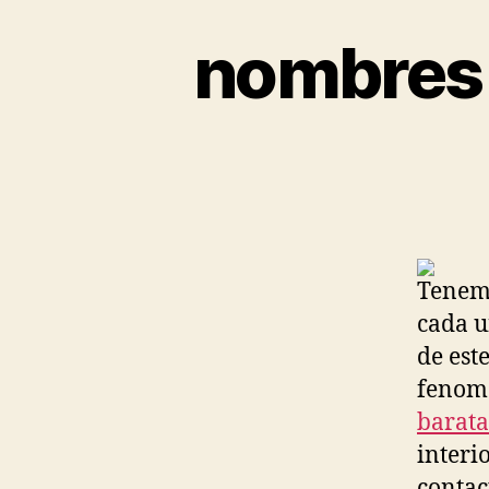
nombres 
Tenemo
cada u
de est
fenom
barata
interi
contac