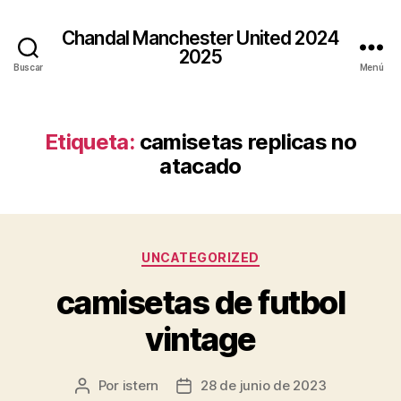
Chandal Manchester United 2024
2025
Buscar
Menú
Etiqueta:
camisetas replicas no
atacado
Categorías
UNCATEGORIZED
camisetas de futbol
vintage
Por
istern
28 de junio de 2023
Autor
Fecha