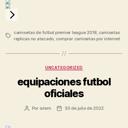
camisetas de futbol premier league 2018
,
camisetas
Etiquetas
replicas no atacado
,
comprar camisetas por internet
Categorías
UNCATEGORIZED
equipaciones futbol
oficiales
Por
istern
30 de julio de 2022
Autor
Fecha
de
de
la
la
entrada
entrada