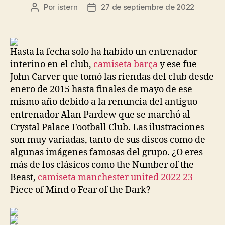
Por
istern
27 de septiembre de 2022
Autor
Fecha
de
de
la
la
entrada
entrada
Hasta la fecha solo ha habido un entrenador
interino en el club,
camiseta barça
y ese fue
John Carver que tomó las riendas del club desde
enero de 2015 hasta finales de mayo de ese
mismo año debido a la renuncia del antiguo
entrenador Alan Pardew que se marchó al
Crystal Palace Football Club. Las ilustraciones
son muy variadas, tanto de sus discos como de
algunas imágenes famosas del grupo. ¿O eres
más de los clásicos como the Number of the
Beast,
camiseta manchester united 2022 23
Piece of Mind o Fear of the Dark?