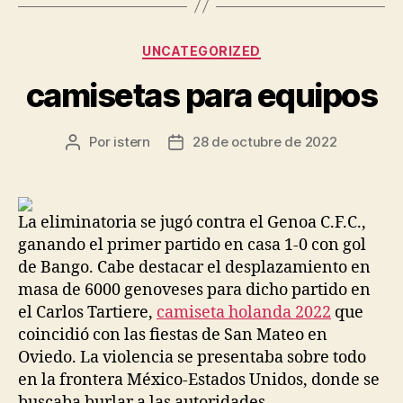
Categorías
UNCATEGORIZED
camisetas para equipos
Por
istern
28 de octubre de 2022
Autor
Fecha
de
de
la
la
entrada
entrada
La eliminatoria se jugó contra el Genoa C.F.C.,
ganando el primer partido en casa 1-0 con gol
de Bango. Cabe destacar el desplazamiento en
masa de 6000 genoveses para dicho partido en
el Carlos Tartiere,
camiseta holanda 2022
que
coincidió con las fiestas de San Mateo en
Oviedo. La violencia se presentaba sobre todo
en la frontera México-Estados Unidos, donde se
buscaba burlar a las autoridades