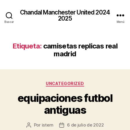
Chandal Manchester United 2024
2025
Buscar
Menú
Etiqueta:
camisetas replicas real
madrid
Categorías
UNCATEGORIZED
equipaciones futbol
antiguas
Por
istern
6 de julio de 2022
Autor
Fecha