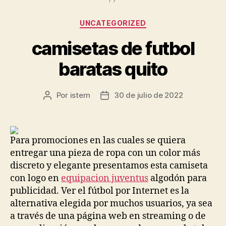
Categorías
UNCATEGORIZED
camisetas de futbol
baratas quito
Por
istern
30 de julio de 2022
Autor
Fecha
de
de
la
la
entrada
entrada
Para promociones en las cuales se quiera
entregar una pieza de ropa con un color más
discreto y elegante presentamos esta camiseta
con logo en
equipacion juventus
algodón para
publicidad. Ver el fútbol por Internet es la
alternativa elegida por muchos usuarios, ya sea
a través de una página web en streaming o de