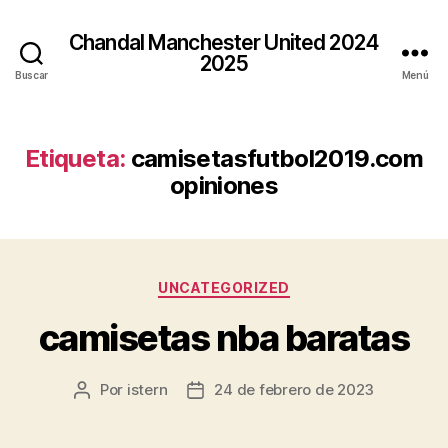
Chandal Manchester United 2024
2025
Buscar
Menú
Etiqueta:
camisetasfutbol2019.com
opiniones
Categorías
UNCATEGORIZED
camisetas nba baratas
Por
istern
24 de febrero de 2023
Autor
Fecha
de
de
la
la