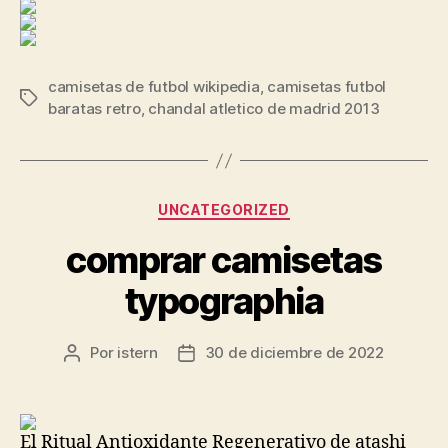
camisetas de futbol wikipedia
,
camisetas futbol
Etiquetas
baratas retro
,
chandal atletico de madrid 2013
Categorías
UNCATEGORIZED
comprar camisetas
typographia
Por
istern
30 de diciembre de 2022
Autor
Fecha
de
de
la
la
entrada
entrada
El Ritual Antioxidante Regenerativo de atashi