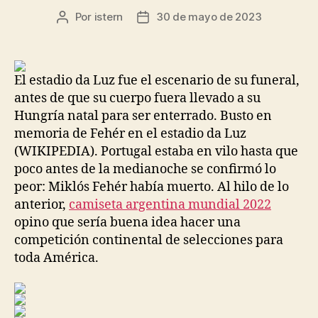
Por
istern
30 de mayo de 2023
Autor
Fecha
de
de
la
la
entrada
entrada
El estadio da Luz fue el escenario de su funeral,
antes de que su cuerpo fuera llevado a su
Hungría natal para ser enterrado. Busto en
memoria de Fehér en el estadio da Luz
(WIKIPEDIA). Portugal estaba en vilo hasta que
poco antes de la medianoche se confirmó lo
peor: Miklós Fehér había muerto. Al hilo de lo
anterior,
camiseta argentina mundial 2022
opino que sería buena idea hacer una
competición continental de selecciones para
toda América.